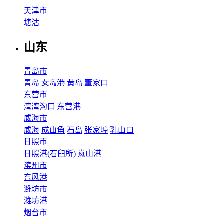
天津市
塘沽
山东
青岛市
青岛
女岛港
黄岛
董家口
东营市
湾湾沟口
东营港
威海市
威海
成山角
石岛
张家埠
乳山口
日照市
日照港(石臼所)
岚山港
滨州市
东风港
潍坊市
潍坊港
烟台市