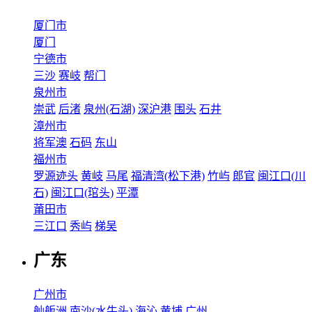
厦门市
厦门
宁德市
三沙
赛岐
帮门
泉州市
崇武
后渚
泉州(石湖)
深沪港
围头
石井
漳州市
将军澳
石码
东山
福州市
罗源迹头
黄岐
马尾
福清湾(松下港)
竹屿
郎官
闽江口(川
石)
闽江口(琯头)
平潭
莆田市
三江口
秀屿
梯吴
广东
广州市
舢舨洲
南沙(水牛头)
海沁
黄埔
广州