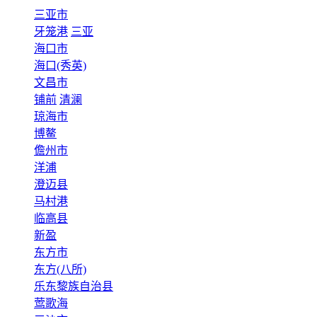
三亚市
牙笼港
三亚
海口市
海口(秀英)
文昌市
铺前
清澜
琼海市
博鳌
儋州市
洋浦
澄迈县
马村港
临高县
新盈
东方市
东方(八所)
乐东黎族自治县
莺歌海