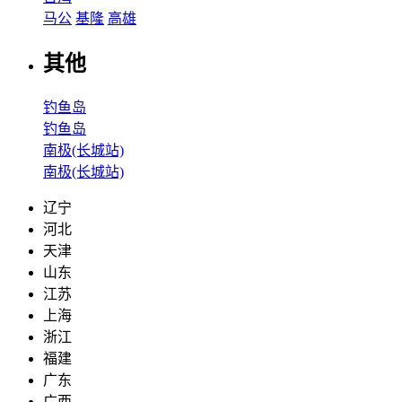
马公
基隆
高雄
其他
钓鱼岛
钓鱼岛
南极(长城站)
南极(长城站)
辽宁
河北
天津
山东
江苏
上海
浙江
福建
广东
广西