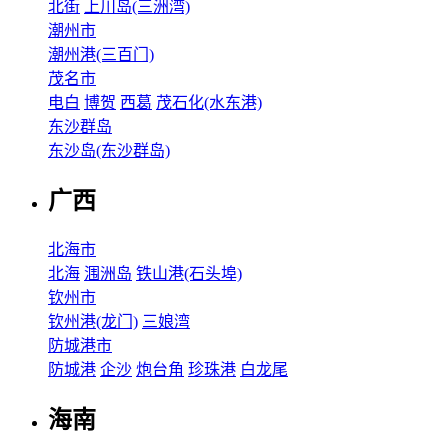
北街
上川岛(三洲湾)
潮州市
潮州港(三百门)
茂名市
电白
博贺
西葛
茂石化(水东港)
东沙群岛
东沙岛(东沙群岛)
广西
北海市
北海
涠洲岛
铁山港(石头埠)
钦州市
钦州港(龙门)
三娘湾
防城港市
防城港
企沙
炮台角
珍珠港
白龙尾
海南