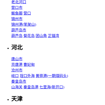
老北河口
营口市
鲅鱼圈
营口
锦州市
锦州港(笔架山)
葫芦岛市
葫芦岛
菊花岛
团山角
芷锚湾
河北
唐山市
京唐港
曹妃甸
沧州市
岐口
埕口外海
黄骅港(一期煤码头)
秦皇岛市
山海关
秦皇岛港
七里海(新开口)
天津