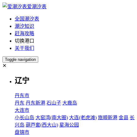
爱潮汐表
全国潮汐表
潮汐知识
赶海攻略
切换港口
关于我们
Toggle navigation
✕
辽宁
丹东市
丹东
丹东新港
石山子
大鹿岛
大连市
小长山岛
大窑湾(南大圈)
大连(老虎滩)
旅顺新港
金县
长
兴岛
葫芦套(西大山)
星海公园
盘锦市