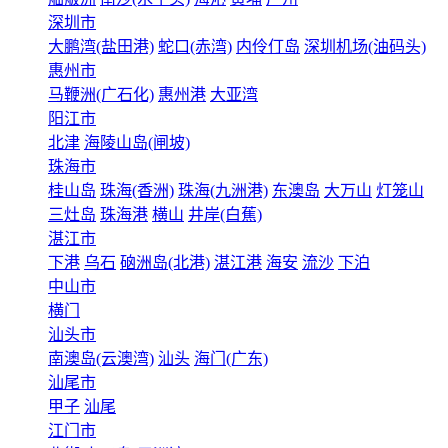
深圳市
大鹏湾(盐田港)
蛇口(赤湾)
内伶仃岛
深圳机场(油码头)
惠州市
马鞭洲(广石化)
惠州港
大亚湾
阳江市
北津
海陵山岛(闸坡)
珠海市
桂山岛
珠海(香洲)
珠海(九洲港)
东澳岛
大万山
灯笼山
三灶岛
珠海港
横山
井岸(白蕉)
湛江市
下港
乌石
硇洲岛(北港)
湛江港
海安
流沙
下泊
中山市
横门
汕头市
南澳岛(云澳湾)
汕头
海门(广东)
汕尾市
甲子
汕尾
江门市