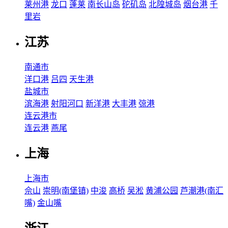
莱州港
龙口
蓬莱
南长山岛
砣矶岛
北隍城岛
烟台港
千
里岩
江苏
南通市
洋口港
吕四
天生港
盐城市
滨海港
射阳河口
新洋港
大丰港
弶港
连云港市
连云港
燕尾
上海
上海市
佘山
崇明(南堡镇)
中浚
高桥
吴淞
黄浦公园
芦潮港(南汇
嘴)
金山嘴