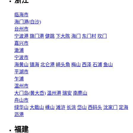
浙江
临海市
海门港(白沙)
台州市
宁波港
旗门港
健跳
下大陈
海门
东门村
坎门
嘉兴市
澉浦
宁波市
海黄山
镇海
北仑港
崎头角
梅山
西泽
石浦
鱼山
平湖市
乍浦
温州市
大门岛(黄大岙)
温州港
瑞安
南麂山
舟山市
绿华山
大戢山
嵊山
滩浒
长涂
岱山
西码头
沈家门
定海
沥港
福建