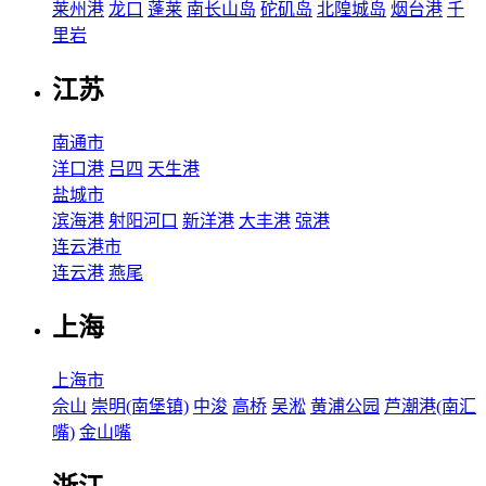
莱州港
龙口
蓬莱
南长山岛
砣矶岛
北隍城岛
烟台港
千
里岩
江苏
南通市
洋口港
吕四
天生港
盐城市
滨海港
射阳河口
新洋港
大丰港
弶港
连云港市
连云港
燕尾
上海
上海市
佘山
崇明(南堡镇)
中浚
高桥
吴淞
黄浦公园
芦潮港(南汇
嘴)
金山嘴