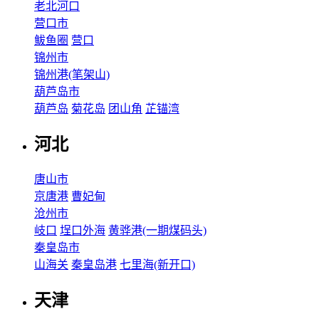
老北河口
营口市
鲅鱼圈
营口
锦州市
锦州港(笔架山)
葫芦岛市
葫芦岛
菊花岛
团山角
芷锚湾
河北
唐山市
京唐港
曹妃甸
沧州市
岐口
埕口外海
黄骅港(一期煤码头)
秦皇岛市
山海关
秦皇岛港
七里海(新开口)
天津