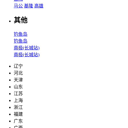
马公
基隆
高雄
其他
钓鱼岛
钓鱼岛
南极(长城站)
南极(长城站)
辽宁
河北
天津
山东
江苏
上海
浙江
福建
广东
广西