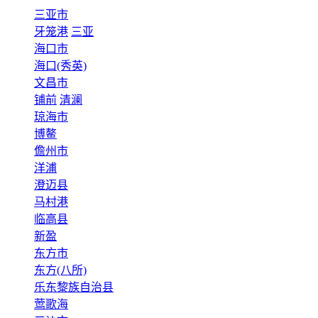
三亚市
牙笼港
三亚
海口市
海口(秀英)
文昌市
铺前
清澜
琼海市
博鳌
儋州市
洋浦
澄迈县
马村港
临高县
新盈
东方市
东方(八所)
乐东黎族自治县
莺歌海