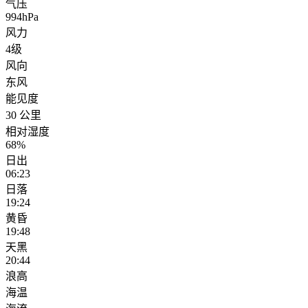
气压
994hPa
风力
4级
风向
东风
能见度
30 公里
相对湿度
68%
日出
06:23
日落
19:24
黄昏
19:48
天黑
20:44
浪高
海温