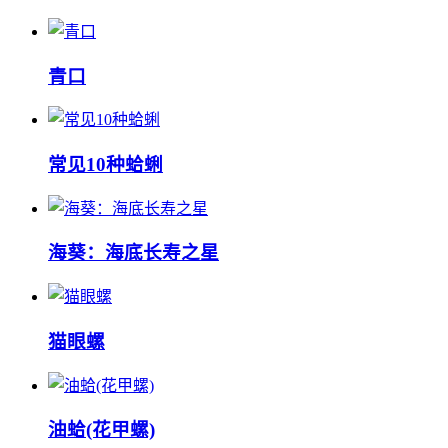
‌‌青口
常见10种蛤蜊
海葵：海底长寿之星
猫眼螺
油蛤(花甲螺)