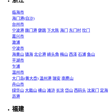
浙江
临海市
海门港(白沙)
台州市
宁波港
旗门港
健跳
下大陈
海门
东门村
坎门
嘉兴市
澉浦
宁波市
海黄山
镇海
北仑港
崎头角
梅山
西泽
石浦
鱼山
平湖市
乍浦
温州市
大门岛(黄大岙)
温州港
瑞安
南麂山
舟山市
绿华山
大戢山
嵊山
滩浒
长涂
岱山
西码头
沈家门
定海
沥港
福建