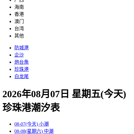
海南
香港
澳门
台湾
其他
防城港
企沙
炮台角
珍珠港
白龙尾
2026年08月07日 星期五(今天)
珍珠港
潮汐表
08-07(今天)
小潮
08-08(星期六)
中潮