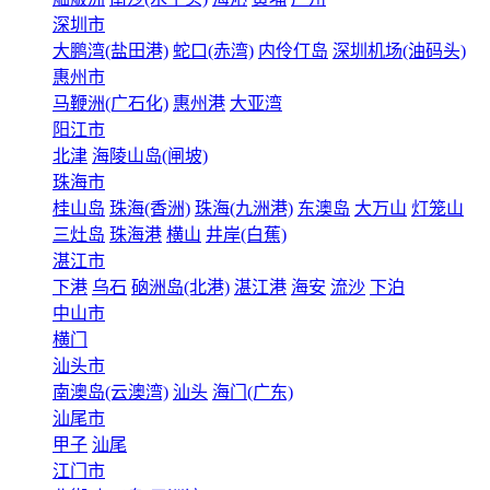
深圳市
大鹏湾(盐田港)
蛇口(赤湾)
内伶仃岛
深圳机场(油码头)
惠州市
马鞭洲(广石化)
惠州港
大亚湾
阳江市
北津
海陵山岛(闸坡)
珠海市
桂山岛
珠海(香洲)
珠海(九洲港)
东澳岛
大万山
灯笼山
三灶岛
珠海港
横山
井岸(白蕉)
湛江市
下港
乌石
硇洲岛(北港)
湛江港
海安
流沙
下泊
中山市
横门
汕头市
南澳岛(云澳湾)
汕头
海门(广东)
汕尾市
甲子
汕尾
江门市