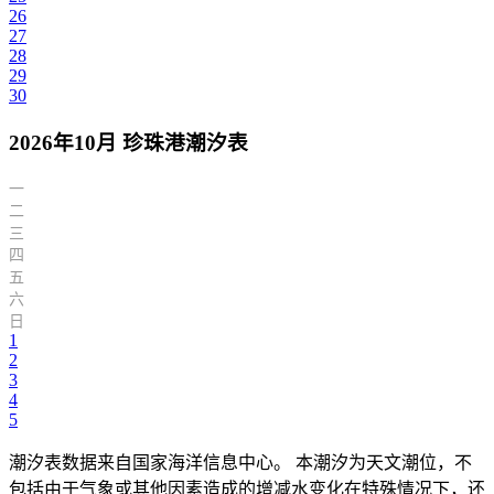
26
27
28
29
30
2026年10月 珍珠港潮汐表
一
二
三
四
五
六
日
1
2
3
4
5
潮汐表数据来自国家海洋信息中心。 本潮汐为天文潮位，不
包括由于气象或其他因素造成的增减水变化在特殊情况下，还