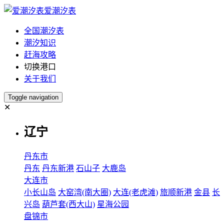
爱潮汐表
全国潮汐表
潮汐知识
赶海攻略
切换港口
关于我们
Toggle navigation
✕
辽宁
丹东市
丹东
丹东新港
石山子
大鹿岛
大连市
小长山岛
大窑湾(南大圈)
大连(老虎滩)
旅顺新港
金县
长
兴岛
葫芦套(西大山)
星海公园
盘锦市