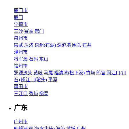
厦门市
厦门
宁德市
三沙
赛岐
帮门
泉州市
崇武
后渚
泉州(石湖)
深沪港
围头
石井
漳州市
将军澳
石码
东山
福州市
罗源迹头
黄岐
马尾
福清湾(松下港)
竹屿
郎官
闽江口(川
石)
闽江口(琯头)
平潭
莆田市
三江口
秀屿
梯吴
广东
广州市
舢舨洲
南沙(水牛头)
海沁
黄埔
广州