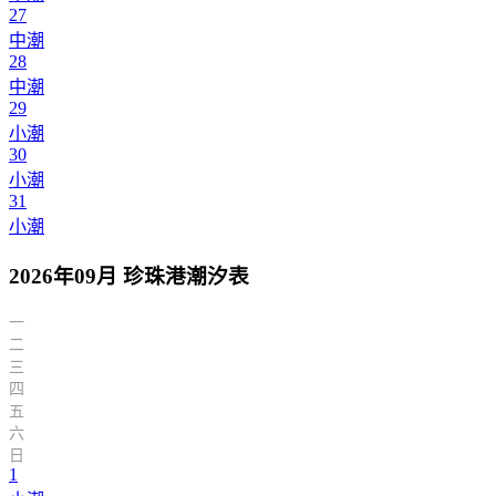
27
中潮
28
中潮
29
小潮
30
小潮
31
小潮
2026年09月 珍珠港潮汐表
一
二
三
四
五
六
日
1