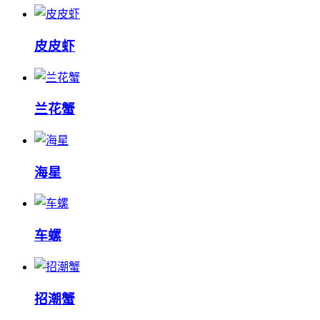
皮皮虾
兰花蟹
海星
车螺
招潮蟹