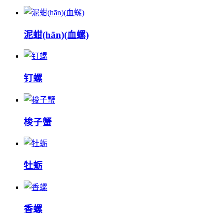
泥蚶(hān)(血螺)
钉螺
梭子蟹
牡蛎
香螺