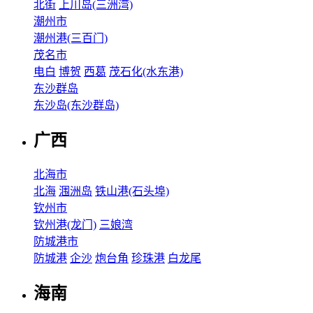
北街
上川岛(三洲湾)
潮州市
潮州港(三百门)
茂名市
电白
博贺
西葛
茂石化(水东港)
东沙群岛
东沙岛(东沙群岛)
广西
北海市
北海
涠洲岛
铁山港(石头埠)
钦州市
钦州港(龙门)
三娘湾
防城港市
防城港
企沙
炮台角
珍珠港
白龙尾
海南