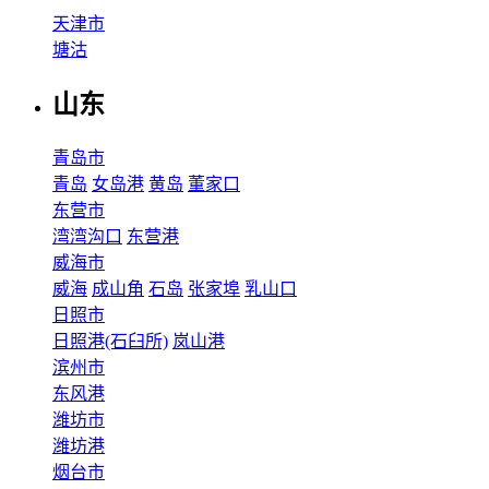
天津市
塘沽
山东
青岛市
青岛
女岛港
黄岛
董家口
东营市
湾湾沟口
东营港
威海市
威海
成山角
石岛
张家埠
乳山口
日照市
日照港(石臼所)
岚山港
滨州市
东风港
潍坊市
潍坊港
烟台市