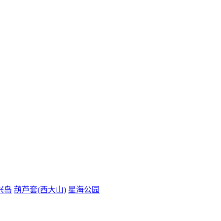
兴岛
葫芦套(西大山)
星海公园