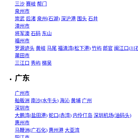
三沙
赛岐
帮门
泉州市
崇武
后渚
泉州(石湖)
深沪港
围头
石井
漳州市
将军澳
石码
东山
福州市
罗源迹头
黄岐
马尾
福清湾(松下港)
竹屿
郎官
闽江口(川石
莆田市
三江口
秀屿
梯吴
广东
广州市
舢舨洲
南沙(水牛头)
海沁
黄埔
广州
深圳市
大鹏湾(盐田港)
蛇口(赤湾)
内伶仃岛
深圳机场(油码头)
惠州市
马鞭洲(广石化)
惠州港
大亚湾
阳江市