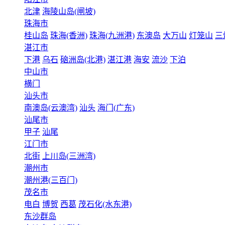
北津
海陵山岛(闸坡)
珠海市
桂山岛
珠海(香洲)
珠海(九洲港)
东澳岛
大万山
灯笼山
三
湛江市
下港
乌石
硇洲岛(北港)
湛江港
海安
流沙
下泊
中山市
横门
汕头市
南澳岛(云澳湾)
汕头
海门(广东)
汕尾市
甲子
汕尾
江门市
北街
上川岛(三洲湾)
潮州市
潮州港(三百门)
茂名市
电白
博贺
西葛
茂石化(水东港)
东沙群岛