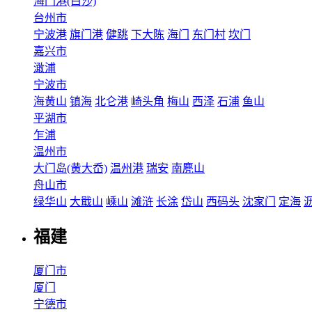
海门港(白沙)
台州市
宁波港
旗门港
健跳
下大陈
海门
东门村
坎门
嘉兴市
澉浦
宁波市
海黄山
镇海
北仑港
崎头角
梅山
西泽
石浦
鱼山
平湖市
乍浦
温州市
大门岛(黄大岙)
温州港
瑞安
南麂山
舟山市
绿华山
大戢山
嵊山
滩浒
长涂
岱山
西码头
沈家门
定海
福建
厦门市
厦门
宁德市