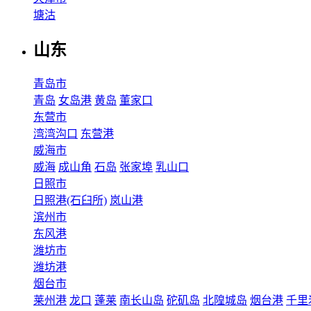
塘沽
山东
青岛市
青岛
女岛港
黄岛
董家口
东营市
湾湾沟口
东营港
威海市
威海
成山角
石岛
张家埠
乳山口
日照市
日照港(石臼所)
岚山港
滨州市
东风港
潍坊市
潍坊港
烟台市
莱州港
龙口
蓬莱
南长山岛
砣矶岛
北隍城岛
烟台港
千里