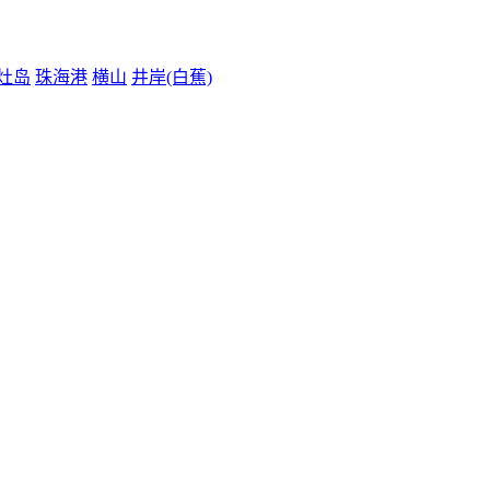
灶岛
珠海港
横山
井岸(白蕉)