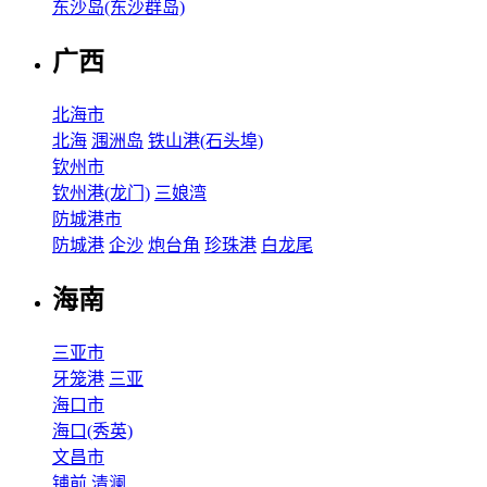
东沙岛(东沙群岛)
广西
北海市
北海
涠洲岛
铁山港(石头埠)
钦州市
钦州港(龙门)
三娘湾
防城港市
防城港
企沙
炮台角
珍珠港
白龙尾
海南
三亚市
牙笼港
三亚
海口市
海口(秀英)
文昌市
铺前
清澜