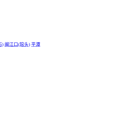
)
闽江口(琯头)
平潭