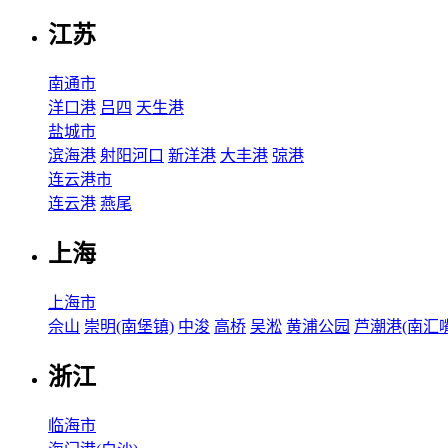
江苏
南通市
洋口港
吕四
天生港
盐城市
滨海港
射阳河口
新洋港
大丰港
弶港
连云港市
连云港
燕尾
上海
上海市
佘山
崇明(南堡镇)
中浚
高桥
吴淞
黄浦公园
芦潮港(南汇嘴
浙江
临海市