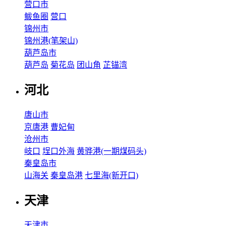
营口市
鲅鱼圈
营口
锦州市
锦州港(笔架山)
葫芦岛市
葫芦岛
菊花岛
团山角
芷锚湾
河北
唐山市
京唐港
曹妃甸
沧州市
岐口
埕口外海
黄骅港(一期煤码头)
秦皇岛市
山海关
秦皇岛港
七里海(新开口)
天津
天津市