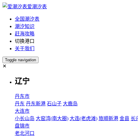
爱潮汐表
全国潮汐表
潮汐知识
赶海攻略
切换港口
关于我们
Toggle navigation
✕
辽宁
丹东市
丹东
丹东新港
石山子
大鹿岛
大连市
小长山岛
大窑湾(南大圈)
大连(老虎滩)
旅顺新港
金县
长
盘锦市
老北河口