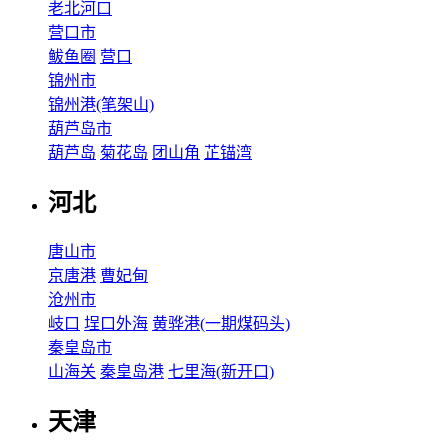
老北河口
营口市
鲅鱼圈
营口
锦州市
锦州港(笔架山)
葫芦岛市
葫芦岛
菊花岛
团山角
芷锚湾
河北
唐山市
京唐港
曹妃甸
沧州市
岐口
埕口外海
黄骅港(一期煤码头)
秦皇岛市
山海关
秦皇岛港
七里海(新开口)
天津