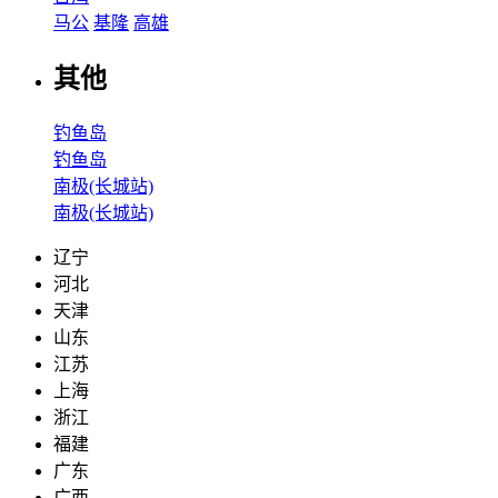
马公
基隆
高雄
其他
钓鱼岛
钓鱼岛
南极(长城站)
南极(长城站)
辽宁
河北
天津
山东
江苏
上海
浙江
福建
广东
广西