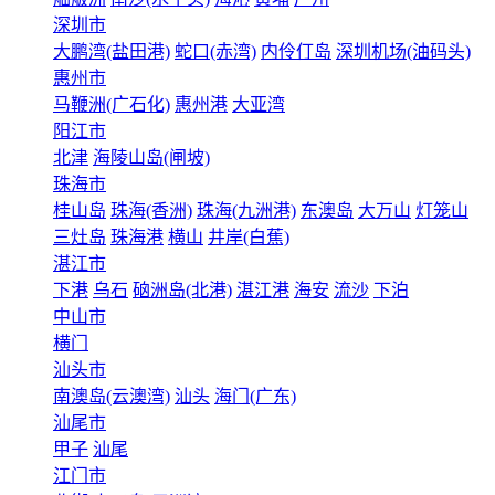
深圳市
大鹏湾(盐田港)
蛇口(赤湾)
内伶仃岛
深圳机场(油码头)
惠州市
马鞭洲(广石化)
惠州港
大亚湾
阳江市
北津
海陵山岛(闸坡)
珠海市
桂山岛
珠海(香洲)
珠海(九洲港)
东澳岛
大万山
灯笼山
三灶岛
珠海港
横山
井岸(白蕉)
湛江市
下港
乌石
硇洲岛(北港)
湛江港
海安
流沙
下泊
中山市
横门
汕头市
南澳岛(云澳湾)
汕头
海门(广东)
汕尾市
甲子
汕尾
江门市