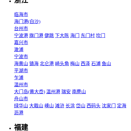
浙江
临海市
海门港(白沙)
台州市
宁波港
旗门港
健跳
下大陈
海门
东门村
坎门
嘉兴市
澉浦
宁波市
海黄山
镇海
北仑港
崎头角
梅山
西泽
石浦
鱼山
平湖市
乍浦
温州市
大门岛(黄大岙)
温州港
瑞安
南麂山
舟山市
绿华山
大戢山
嵊山
滩浒
长涂
岱山
西码头
沈家门
定海
沥港
福建