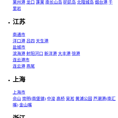
莱州港
龙口
蓬莱
南长山岛
砣矶岛
北隍城岛
烟台港
千
里岩
江苏
南通市
洋口港
吕四
天生港
盐城市
滨海港
射阳河口
新洋港
大丰港
弶港
连云港市
连云港
燕尾
上海
上海市
佘山
崇明(南堡镇)
中浚
高桥
吴淞
黄浦公园
芦潮港(南汇
嘴)
金山嘴