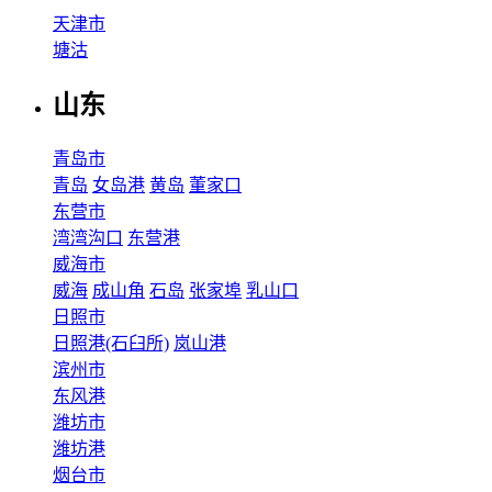
天津市
塘沽
山东
青岛市
青岛
女岛港
黄岛
董家口
东营市
湾湾沟口
东营港
威海市
威海
成山角
石岛
张家埠
乳山口
日照市
日照港(石臼所)
岚山港
滨州市
东风港
潍坊市
潍坊港
烟台市