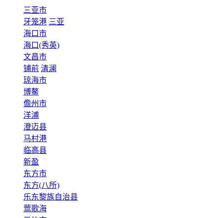
三亚市
牙笼港
三亚
海口市
海口(秀英)
文昌市
铺前
清澜
琼海市
博鳌
儋州市
洋浦
澄迈县
马村港
临高县
新盈
东方市
东方(八所)
乐东黎族自治县
莺歌海