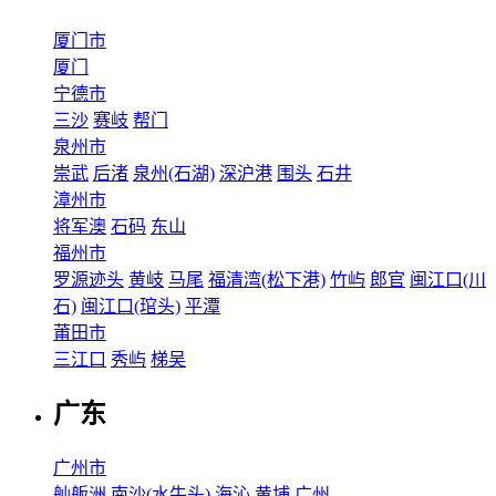
厦门市
厦门
宁德市
三沙
赛岐
帮门
泉州市
崇武
后渚
泉州(石湖)
深沪港
围头
石井
漳州市
将军澳
石码
东山
福州市
罗源迹头
黄岐
马尾
福清湾(松下港)
竹屿
郎官
闽江口(川
石)
闽江口(琯头)
平潭
莆田市
三江口
秀屿
梯吴
广东
广州市
舢舨洲
南沙(水牛头)
海沁
黄埔
广州