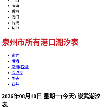
海南
香港
澳门
台湾
其他
泉州市所有港口潮汐表
崇武
后渚
泉州(石湖)
深沪港
围头
石井
2026年08月10日 星期一(今天)
崇武
潮汐
表