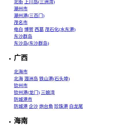
北街
上川岛(三洲湾)
潮州市
潮州港(三百门)
茂名市
电白
博贺
西葛
茂石化(水东港)
东沙群岛
东沙岛(东沙群岛)
广西
北海市
北海
涠洲岛
铁山港(石头埠)
钦州市
钦州港(龙门)
三娘湾
防城港市
防城港
企沙
炮台角
珍珠港
白龙尾
海南