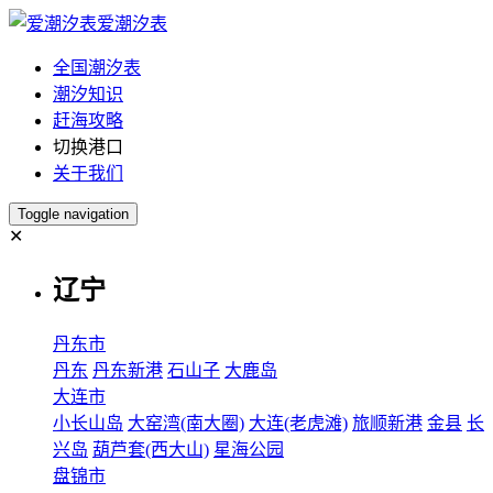
爱潮汐表
全国潮汐表
潮汐知识
赶海攻略
切换港口
关于我们
Toggle navigation
✕
辽宁
丹东市
丹东
丹东新港
石山子
大鹿岛
大连市
小长山岛
大窑湾(南大圈)
大连(老虎滩)
旅顺新港
金县
长
兴岛
葫芦套(西大山)
星海公园
盘锦市