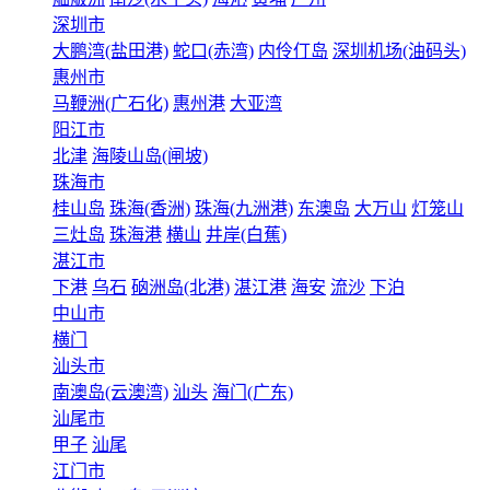
深圳市
大鹏湾(盐田港)
蛇口(赤湾)
内伶仃岛
深圳机场(油码头)
惠州市
马鞭洲(广石化)
惠州港
大亚湾
阳江市
北津
海陵山岛(闸坡)
珠海市
桂山岛
珠海(香洲)
珠海(九洲港)
东澳岛
大万山
灯笼山
三灶岛
珠海港
横山
井岸(白蕉)
湛江市
下港
乌石
硇洲岛(北港)
湛江港
海安
流沙
下泊
中山市
横门
汕头市
南澳岛(云澳湾)
汕头
海门(广东)
汕尾市
甲子
汕尾
江门市