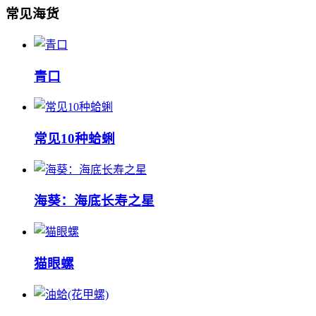
常见海货
‌‌青口
常见10种蛤蜊
海葵：海底长寿之星
猫眼螺