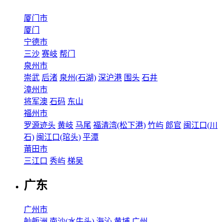
厦门市
厦门
宁德市
三沙
赛岐
帮门
泉州市
崇武
后渚
泉州(石湖)
深沪港
围头
石井
漳州市
将军澳
石码
东山
福州市
罗源迹头
黄岐
马尾
福清湾(松下港)
竹屿
郎官
闽江口(川
石)
闽江口(琯头)
平潭
莆田市
三江口
秀屿
梯吴
广东
广州市
舢舨洲
南沙(水牛头)
海沁
黄埔
广州