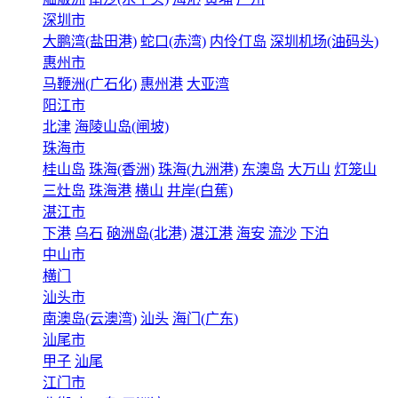
深圳市
大鹏湾(盐田港)
蛇口(赤湾)
内伶仃岛
深圳机场(油码头)
惠州市
马鞭洲(广石化)
惠州港
大亚湾
阳江市
北津
海陵山岛(闸坡)
珠海市
桂山岛
珠海(香洲)
珠海(九洲港)
东澳岛
大万山
灯笼山
三灶岛
珠海港
横山
井岸(白蕉)
湛江市
下港
乌石
硇洲岛(北港)
湛江港
海安
流沙
下泊
中山市
横门
汕头市
南澳岛(云澳湾)
汕头
海门(广东)
汕尾市
甲子
汕尾
江门市