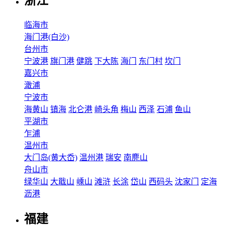
浙江
临海市
海门港(白沙)
台州市
宁波港
旗门港
健跳
下大陈
海门
东门村
坎门
嘉兴市
澉浦
宁波市
海黄山
镇海
北仑港
崎头角
梅山
西泽
石浦
鱼山
平湖市
乍浦
温州市
大门岛(黄大岙)
温州港
瑞安
南麂山
舟山市
绿华山
大戢山
嵊山
滩浒
长涂
岱山
西码头
沈家门
定海
沥港
福建