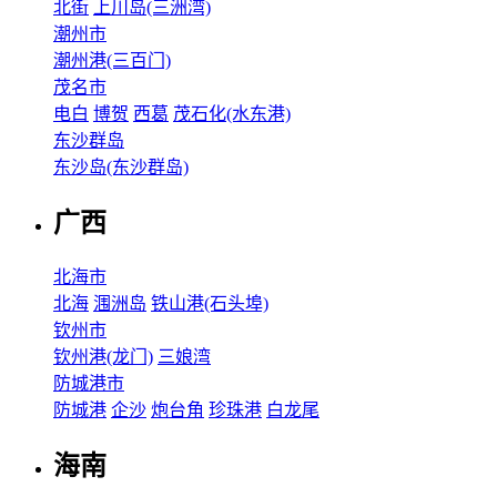
北街
上川岛(三洲湾)
潮州市
潮州港(三百门)
茂名市
电白
博贺
西葛
茂石化(水东港)
东沙群岛
东沙岛(东沙群岛)
广西
北海市
北海
涠洲岛
铁山港(石头埠)
钦州市
钦州港(龙门)
三娘湾
防城港市
防城港
企沙
炮台角
珍珠港
白龙尾
海南