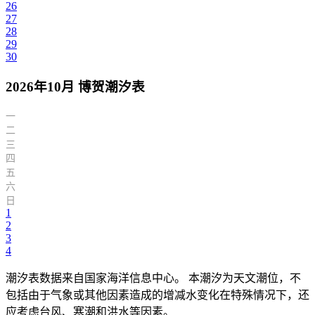
26
27
28
29
30
2026年10月 博贺潮汐表
一
二
三
四
五
六
日
1
2
3
4
潮汐表数据来自国家海洋信息中心。 本潮汐为天文潮位，不
包括由于气象或其他因素造成的增减水变化在特殊情况下，还
应考虑台风、寒潮和洪水等因素。