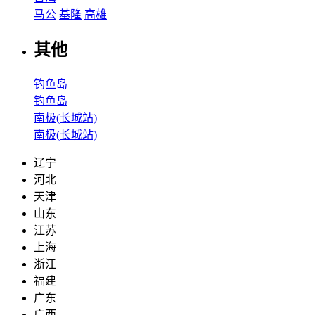
马公
基隆
高雄
其他
钓鱼岛
钓鱼岛
南极(长城站)
南极(长城站)
辽宁
河北
天津
山东
江苏
上海
浙江
福建
广东
广西