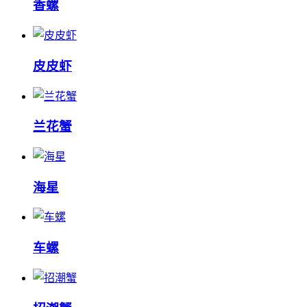
香螺
皮皮虾
兰花蟹
海星
车螺