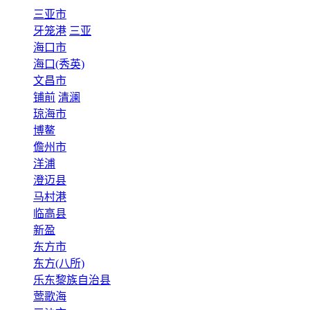
三亚市
牙笼港
三亚
海口市
海口(秀英)
文昌市
铺前
清澜
琼海市
博鳌
儋州市
洋浦
澄迈县
马村港
临高县
新盈
东方市
东方(八所)
乐东黎族自治县
莺歌海