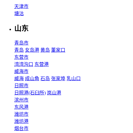
天津市
塘沽
山东
青岛市
青岛
女岛港
黄岛
董家口
东营市
湾湾沟口
东营港
威海市
威海
成山角
石岛
张家埠
乳山口
日照市
日照港(石臼所)
岚山港
滨州市
东风港
潍坊市
潍坊港
烟台市