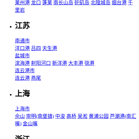
莱州港
龙口
蓬莱
南长山岛
砣矶岛
北隍城岛
烟台港
千
里岩
江苏
南通市
洋口港
吕四
天生港
盐城市
滨海港
射阳河口
新洋港
大丰港
弶港
连云港市
连云港
燕尾
上海
上海市
佘山
崇明(南堡镇)
中浚
高桥
吴淞
黄浦公园
芦潮港(南汇
嘴)
金山嘴