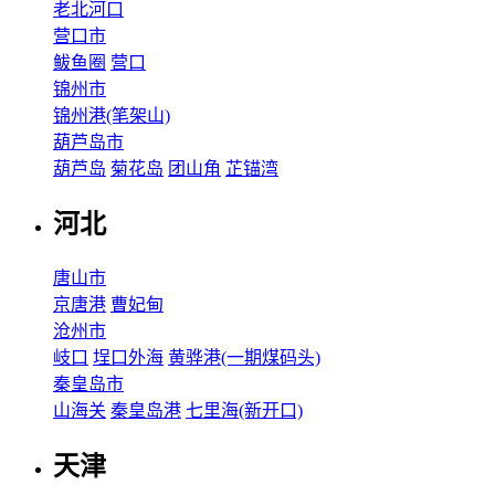
老北河口
营口市
鲅鱼圈
营口
锦州市
锦州港(笔架山)
葫芦岛市
葫芦岛
菊花岛
团山角
芷锚湾
河北
唐山市
京唐港
曹妃甸
沧州市
岐口
埕口外海
黄骅港(一期煤码头)
秦皇岛市
山海关
秦皇岛港
七里海(新开口)
天津