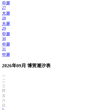
中潮
27
大潮
28
大潮
29
中潮
30
中潮
31
中潮
2026年09月 博贺潮汐表
一
二
三
四
五
六
日
1