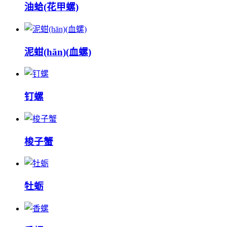
油蛤(花甲螺)
泥蚶(hān)(血螺)
钉螺
梭子蟹
牡蛎