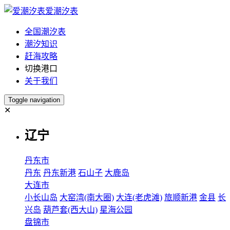
爱潮汐表
全国潮汐表
潮汐知识
赶海攻略
切换港口
关于我们
Toggle navigation
✕
辽宁
丹东市
丹东
丹东新港
石山子
大鹿岛
大连市
小长山岛
大窑湾(南大圈)
大连(老虎滩)
旅顺新港
金县
长
兴岛
葫芦套(西大山)
星海公园
盘锦市