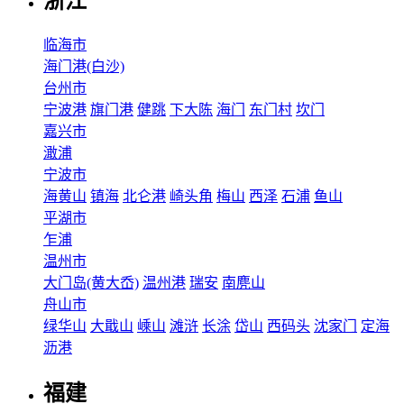
浙江
临海市
海门港(白沙)
台州市
宁波港
旗门港
健跳
下大陈
海门
东门村
坎门
嘉兴市
澉浦
宁波市
海黄山
镇海
北仑港
崎头角
梅山
西泽
石浦
鱼山
平湖市
乍浦
温州市
大门岛(黄大岙)
温州港
瑞安
南麂山
舟山市
绿华山
大戢山
嵊山
滩浒
长涂
岱山
西码头
沈家门
定海
沥港
福建