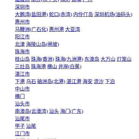
深圳市
大鹏湾(盐田港)
蛇口(赤湾)
内伶仃岛
深圳机场(油码头)
惠州市
马鞭洲(广石化)
惠州港
大亚湾
阳江市
北津
海陵山岛(闸坡)
珠海市
桂山岛
珠海(香洲)
珠海(九洲港)
东澳岛
大万山
灯笼山
三灶岛
珠海港
横山
井岸(白蕉)
湛江市
下港
乌石
硇洲岛(北港)
湛江港
海安
流沙
下泊
中山市
横门
汕头市
南澳岛(云澳湾)
汕头
海门(广东)
汕尾市
甲子
汕尾
江门市