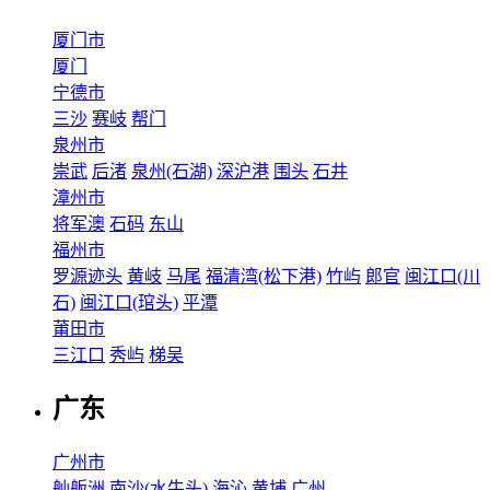
厦门市
厦门
宁德市
三沙
赛岐
帮门
泉州市
崇武
后渚
泉州(石湖)
深沪港
围头
石井
漳州市
将军澳
石码
东山
福州市
罗源迹头
黄岐
马尾
福清湾(松下港)
竹屿
郎官
闽江口(川
石)
闽江口(琯头)
平潭
莆田市
三江口
秀屿
梯吴
广东
广州市
舢舨洲
南沙(水牛头)
海沁
黄埔
广州