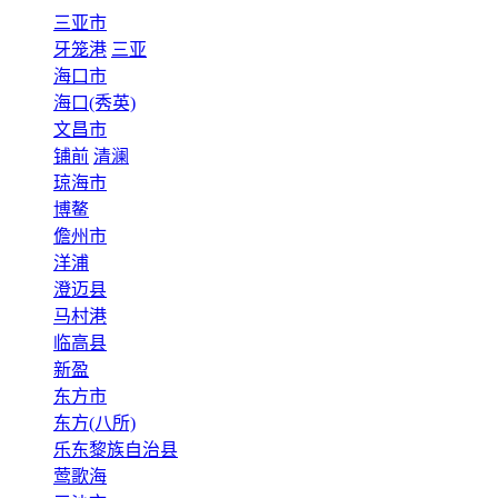
三亚市
牙笼港
三亚
海口市
海口(秀英)
文昌市
铺前
清澜
琼海市
博鳌
儋州市
洋浦
澄迈县
马村港
临高县
新盈
东方市
东方(八所)
乐东黎族自治县
莺歌海