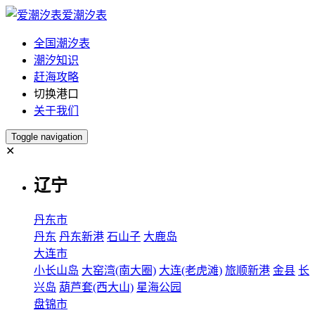
爱潮汐表
全国潮汐表
潮汐知识
赶海攻略
切换港口
关于我们
Toggle navigation
✕
辽宁
丹东市
丹东
丹东新港
石山子
大鹿岛
大连市
小长山岛
大窑湾(南大圈)
大连(老虎滩)
旅顺新港
金县
长
兴岛
葫芦套(西大山)
星海公园
盘锦市