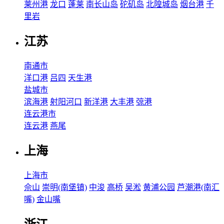
莱州港
龙口
蓬莱
南长山岛
砣矶岛
北隍城岛
烟台港
千
里岩
江苏
南通市
洋口港
吕四
天生港
盐城市
滨海港
射阳河口
新洋港
大丰港
弶港
连云港市
连云港
燕尾
上海
上海市
佘山
崇明(南堡镇)
中浚
高桥
吴淞
黄浦公园
芦潮港(南汇
嘴)
金山嘴