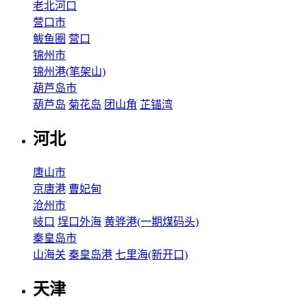
老北河口
营口市
鲅鱼圈
营口
锦州市
锦州港(笔架山)
葫芦岛市
葫芦岛
菊花岛
团山角
芷锚湾
河北
唐山市
京唐港
曹妃甸
沧州市
岐口
埕口外海
黄骅港(一期煤码头)
秦皇岛市
山海关
秦皇岛港
七里海(新开口)
天津