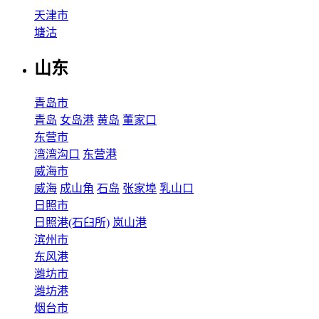
天津市
塘沽
山东
青岛市
青岛
女岛港
黄岛
董家口
东营市
湾湾沟口
东营港
威海市
威海
成山角
石岛
张家埠
乳山口
日照市
日照港(石臼所)
岚山港
滨州市
东风港
潍坊市
潍坊港
烟台市