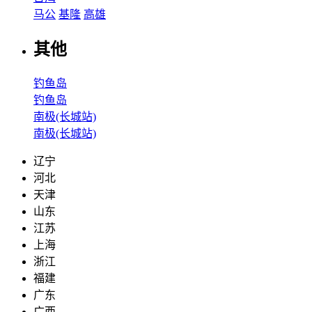
马公
基隆
高雄
其他
钓鱼岛
钓鱼岛
南极(长城站)
南极(长城站)
辽宁
河北
天津
山东
江苏
上海
浙江
福建
广东
广西