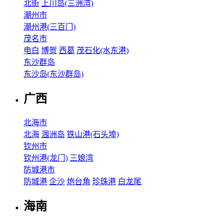
北街
上川岛(三洲湾)
潮州市
潮州港(三百门)
茂名市
电白
博贺
西葛
茂石化(水东港)
东沙群岛
东沙岛(东沙群岛)
广西
北海市
北海
涠洲岛
铁山港(石头埠)
钦州市
钦州港(龙门)
三娘湾
防城港市
防城港
企沙
炮台角
珍珠港
白龙尾
海南