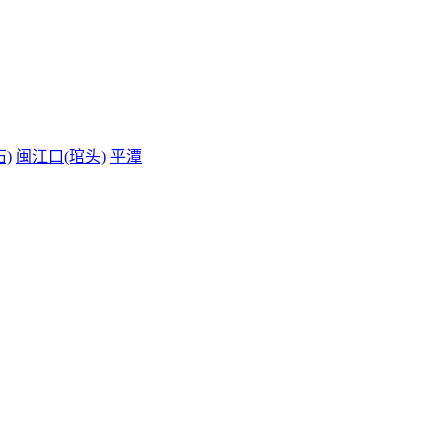
)
闽江口(琯头)
平潭