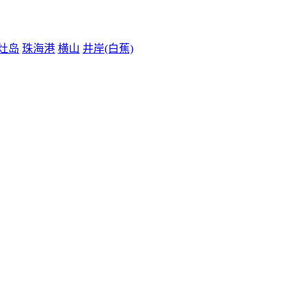
灶岛
珠海港
横山
井岸(白蕉)