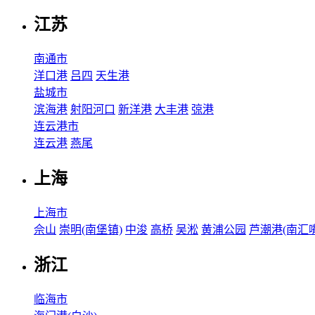
江苏
南通市
洋口港
吕四
天生港
盐城市
滨海港
射阳河口
新洋港
大丰港
弶港
连云港市
连云港
燕尾
上海
上海市
佘山
崇明(南堡镇)
中浚
高桥
吴淞
黄浦公园
芦潮港(南汇嘴
浙江
临海市