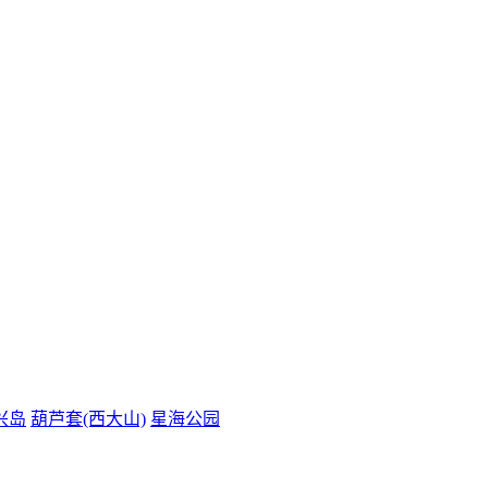
兴岛
葫芦套(西大山)
星海公园