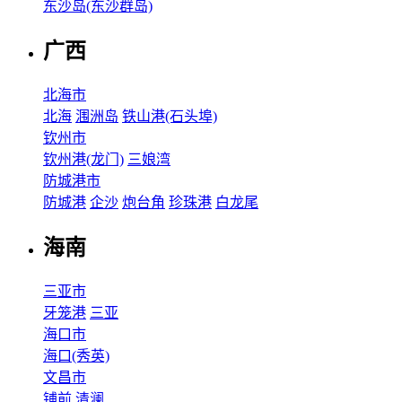
东沙岛(东沙群岛)
广西
北海市
北海
涠洲岛
铁山港(石头埠)
钦州市
钦州港(龙门)
三娘湾
防城港市
防城港
企沙
炮台角
珍珠港
白龙尾
海南
三亚市
牙笼港
三亚
海口市
海口(秀英)
文昌市
铺前
清澜