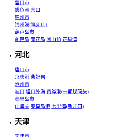
营口市
鲅鱼圈
营口
锦州市
锦州港(笔架山)
葫芦岛市
葫芦岛
菊花岛
团山角
芷锚湾
河北
唐山市
京唐港
曹妃甸
沧州市
岐口
埕口外海
黄骅港(一期煤码头)
秦皇岛市
山海关
秦皇岛港
七里海(新开口)
天津
天津市