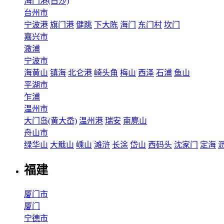
海门港(白沙)
台州市
宁波港
旗门港
健跳
下大陈
海门
东门村
坎门
嘉兴市
澉浦
宁波市
海黄山
镇海
北仑港
崎头角
梅山
西泽
石浦
鱼山
平湖市
乍浦
温州市
大门岛(黄大岙)
温州港
瑞安
南麂山
舟山市
绿华山
大戢山
嵊山
滩浒
长涂
岱山
西码头
沈家门
定海
福建
厦门市
厦门
宁德市