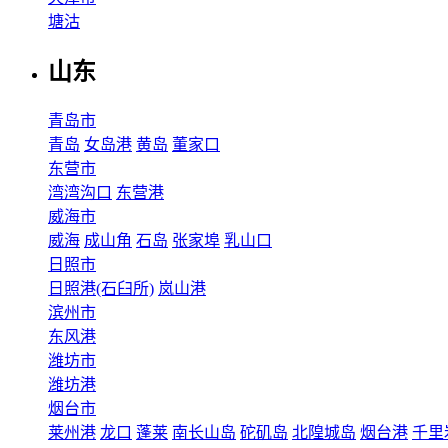
塘沽
山东
青岛市
青岛
女岛港
黄岛
董家口
东营市
湾湾沟口
东营港
威海市
威海
成山角
石岛
张家埠
乳山口
日照市
日照港(石臼所)
岚山港
滨州市
东风港
潍坊市
潍坊港
烟台市
莱州港
龙口
蓬莱
南长山岛
砣矶岛
北隍城岛
烟台港
千里