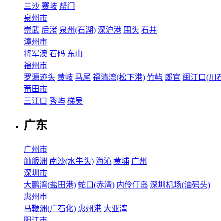
三沙
赛岐
帮门
泉州市
崇武
后渚
泉州(石湖)
深沪港
围头
石井
漳州市
将军澳
石码
东山
福州市
罗源迹头
黄岐
马尾
福清湾(松下港)
竹屿
郎官
闽江口(川石
莆田市
三江口
秀屿
梯吴
广东
广州市
舢舨洲
南沙(水牛头)
海沁
黄埔
广州
深圳市
大鹏湾(盐田港)
蛇口(赤湾)
内伶仃岛
深圳机场(油码头)
惠州市
马鞭洲(广石化)
惠州港
大亚湾
阳江市