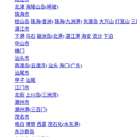
北津
海陵山岛(闸坡)
珠海市
桂山岛
珠海(香洲)
珠海(九洲港)
东澳岛
大万山
灯笼山
三
湛江市
下港
乌石
硇洲岛(北港)
湛江港
海安
流沙
下泊
中山市
横门
汕头市
南澳岛(云澳湾)
汕头
海门(广东)
汕尾市
甲子
汕尾
江门市
北街
上川岛(三洲湾)
潮州市
潮州港(三百门)
茂名市
电白
博贺
西葛
茂石化(水东港)
东沙群岛