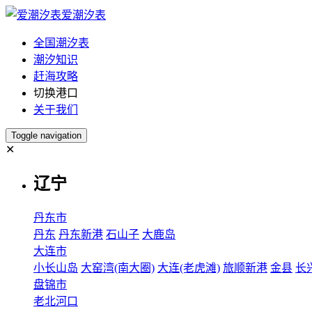
爱潮汐表
全国潮汐表
潮汐知识
赶海攻略
切换港口
关于我们
Toggle navigation
✕
辽宁
丹东市
丹东
丹东新港
石山子
大鹿岛
大连市
小长山岛
大窑湾(南大圈)
大连(老虎滩)
旅顺新港
金县
长
盘锦市
老北河口