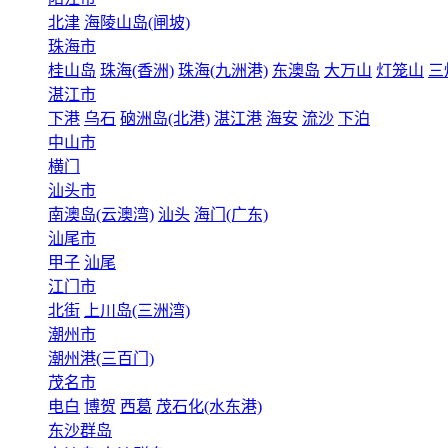
北津
海陵山岛(闸坡)
珠海市
桂山岛
珠海(香洲)
珠海(九洲港)
东澳岛
大万山
灯笼山
三
湛江市
下港
乌石
硇洲岛(北港)
湛江港
海安
流沙
下泊
中山市
横门
汕头市
南澳岛(云澳湾)
汕头
海门(广东)
汕尾市
甲子
汕尾
江门市
北街
上川岛(三洲湾)
潮州市
潮州港(三百门)
茂名市
电白
博贺
西葛
茂石化(水东港)
东沙群岛