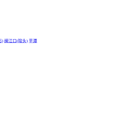
)
闽江口(琯头)
平潭