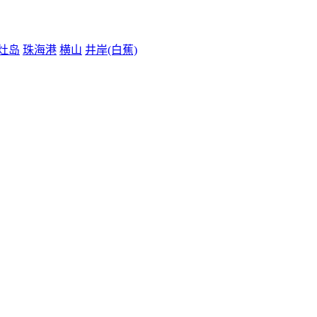
灶岛
珠海港
横山
井岸(白蕉)