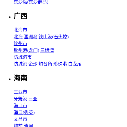
东沙岛(东沙群岛)
广西
北海市
北海
涠洲岛
铁山港(石头埠)
钦州市
钦州港(龙门)
三娘湾
防城港市
防城港
企沙
炮台角
珍珠港
白龙尾
海南
三亚市
牙笼港
三亚
海口市
海口(秀英)
文昌市
铺前
清澜