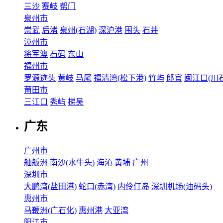
三沙
赛岐
帮门
泉州市
崇武
后渚
泉州(石湖)
深沪港
围头
石井
漳州市
将军澳
石码
东山
福州市
罗源迹头
黄岐
马尾
福清湾(松下港)
竹屿
郎官
闽江口(川石
莆田市
三江口
秀屿
梯吴
广东
广州市
舢舨洲
南沙(水牛头)
海沁
黄埔
广州
深圳市
大鹏湾(盐田港)
蛇口(赤湾)
内伶仃岛
深圳机场(油码头)
惠州市
马鞭洲(广石化)
惠州港
大亚湾
阳江市