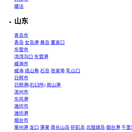
塘沽
山东
青岛市
青岛
女岛港
黄岛
董家口
东营市
湾湾沟口
东营港
威海市
威海
成山角
石岛
张家埠
乳山口
日照市
日照港(石臼所)
岚山港
滨州市
东风港
潍坊市
潍坊港
烟台市
莱州港
龙口
蓬莱
南长山岛
砣矶岛
北隍城岛
烟台港
千里