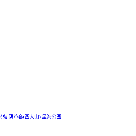
兴岛
葫芦套(西大山)
星海公园