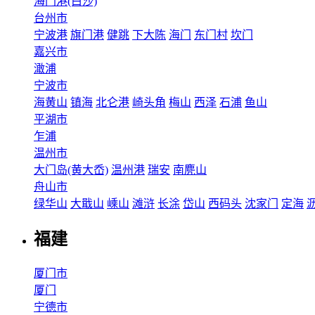
海门港(白沙)
台州市
宁波港
旗门港
健跳
下大陈
海门
东门村
坎门
嘉兴市
澉浦
宁波市
海黄山
镇海
北仑港
崎头角
梅山
西泽
石浦
鱼山
平湖市
乍浦
温州市
大门岛(黄大岙)
温州港
瑞安
南麂山
舟山市
绿华山
大戢山
嵊山
滩浒
长涂
岱山
西码头
沈家门
定海
福建
厦门市
厦门
宁德市