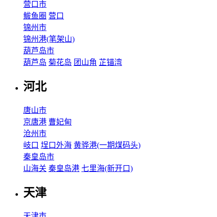
营口市
鲅鱼圈
营口
锦州市
锦州港(笔架山)
葫芦岛市
葫芦岛
菊花岛
团山角
芷锚湾
河北
唐山市
京唐港
曹妃甸
沧州市
岐口
埕口外海
黄骅港(一期煤码头)
秦皇岛市
山海关
秦皇岛港
七里海(新开口)
天津
天津市