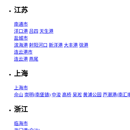
江苏
南通市
洋口港
吕四
天生港
盐城市
滨海港
射阳河口
新洋港
大丰港
弶港
连云港市
连云港
燕尾
上海
上海市
佘山
崇明(南堡镇)
中浚
高桥
吴淞
黄浦公园
芦潮港(南汇嘴
浙江
临海市