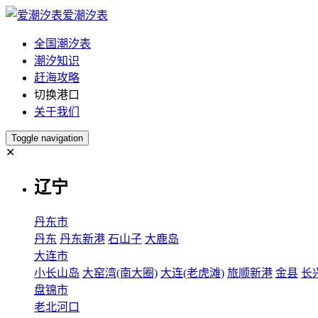
爱潮汐表
全国潮汐表
潮汐知识
赶海攻略
切换港口
关于我们
Toggle navigation
✕
辽宁
丹东市
丹东
丹东新港
石山子
大鹿岛
大连市
小长山岛
大窑湾(南大圈)
大连(老虎滩)
旅顺新港
金县
长
盘锦市
老北河口