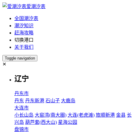
爱潮汐表
全国潮汐表
潮汐知识
赶海攻略
切换港口
关于我们
Toggle navigation
✕
辽宁
丹东市
丹东
丹东新港
石山子
大鹿岛
大连市
小长山岛
大窑湾(南大圈)
大连(老虎滩)
旅顺新港
金县
长
兴岛
葫芦套(西大山)
星海公园
盘锦市