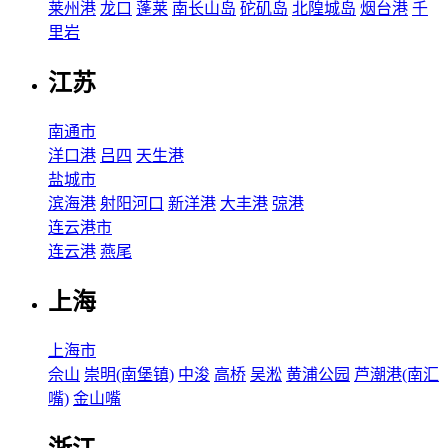
莱州港
龙口
蓬莱
南长山岛
砣矶岛
北隍城岛
烟台港
千
里岩
江苏
南通市
洋口港
吕四
天生港
盐城市
滨海港
射阳河口
新洋港
大丰港
弶港
连云港市
连云港
燕尾
上海
上海市
佘山
崇明(南堡镇)
中浚
高桥
吴淞
黄浦公园
芦潮港(南汇
嘴)
金山嘴