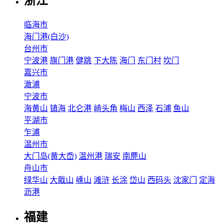
浙江
临海市
海门港(白沙)
台州市
宁波港
旗门港
健跳
下大陈
海门
东门村
坎门
嘉兴市
澉浦
宁波市
海黄山
镇海
北仑港
崎头角
梅山
西泽
石浦
鱼山
平湖市
乍浦
温州市
大门岛(黄大岙)
温州港
瑞安
南麂山
舟山市
绿华山
大戢山
嵊山
滩浒
长涂
岱山
西码头
沈家门
定海
沥港
福建