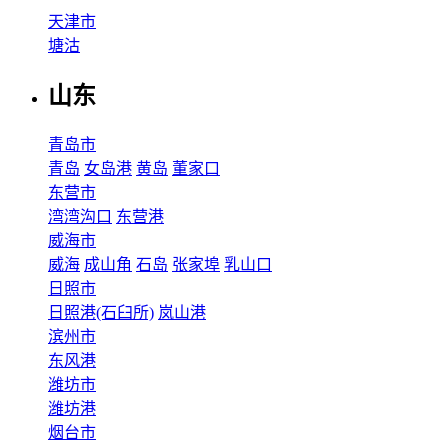
天津市
塘沽
山东
青岛市
青岛
女岛港
黄岛
董家口
东营市
湾湾沟口
东营港
威海市
威海
成山角
石岛
张家埠
乳山口
日照市
日照港(石臼所)
岚山港
滨州市
东风港
潍坊市
潍坊港
烟台市