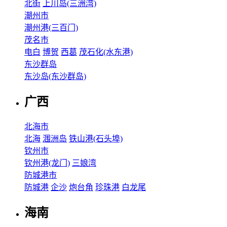
北街
上川岛(三洲湾)
潮州市
潮州港(三百门)
茂名市
电白
博贺
西葛
茂石化(水东港)
东沙群岛
东沙岛(东沙群岛)
广西
北海市
北海
涠洲岛
铁山港(石头埠)
钦州市
钦州港(龙门)
三娘湾
防城港市
防城港
企沙
炮台角
珍珠港
白龙尾
海南