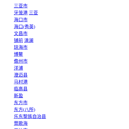
三亚市
牙笼港
三亚
海口市
海口(秀英)
文昌市
铺前
清澜
琼海市
博鳌
儋州市
洋浦
澄迈县
马村港
临高县
新盈
东方市
东方(八所)
乐东黎族自治县
莺歌海