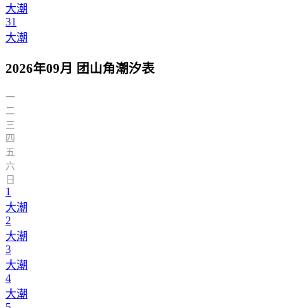
大潮
31
大潮
2026年09月 团山角潮汐表
一
二
三
四
五
六
日
1
大潮
2
大潮
3
大潮
4
大潮
5