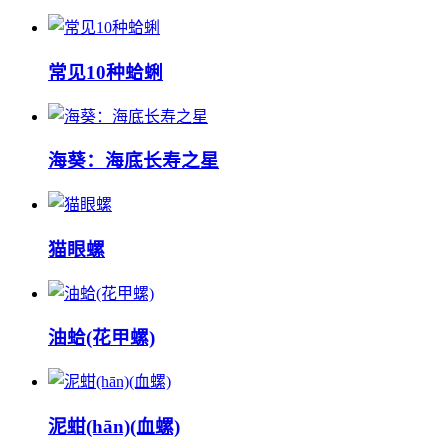
常见10种蛤蜊
海葵：海底长寿之星
猫眼螺
油蛤(花甲螺)
泥蚶(hān)(血螺)