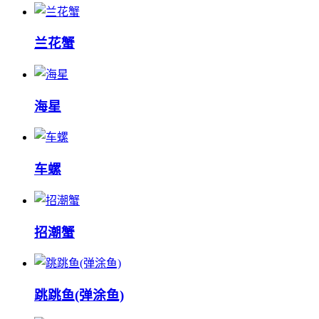
兰花蟹
海星
车螺
招潮蟹
跳跳鱼(弹涂鱼)