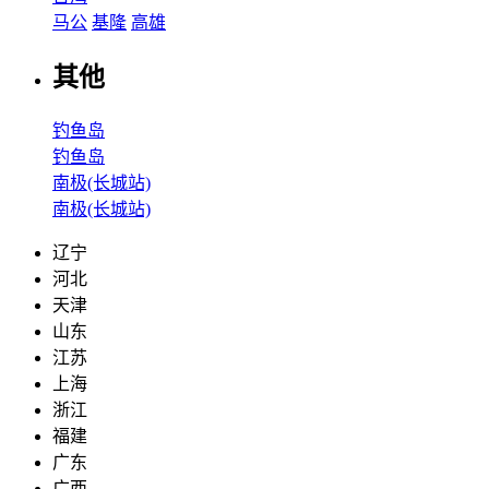
马公
基隆
高雄
其他
钓鱼岛
钓鱼岛
南极(长城站)
南极(长城站)
辽宁
河北
天津
山东
江苏
上海
浙江
福建
广东
广西