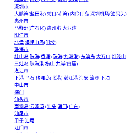
深圳市
大鹏湾(盐田港)
蛇口(赤湾)
内伶仃岛
深圳机场(油码头)
惠州市
马鞭洲(广石化)
惠州港
大亚湾
阳江市
北津
海陵山岛(闸坡)
珠海市
桂山岛
珠海(香洲)
珠海(九洲港)
东澳岛
大万山
灯笼山
三灶岛
珠海港
横山
井岸(白蕉)
湛江市
下港
乌石
硇洲岛(北港)
湛江港
海安
流沙
下泊
中山市
横门
汕头市
南澳岛(云澳湾)
汕头
海门(广东)
汕尾市
甲子
汕尾
江门市