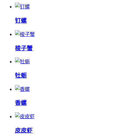
钉螺
梭子蟹
牡蛎
香螺
皮皮虾