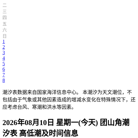
二
三
四
五
六
日
1
2
3
4
5
6
7
8
潮汐表数据来自国家海洋信息中心。 本潮汐为天文潮位，不
包括由于气象或其他因素造成的增减水变化在特殊情况下，还
应考虑台风、寒潮和洪水等因素。
2026年08月10日 星期一(今天)
团山角
潮
汐表 高低潮及时间信息