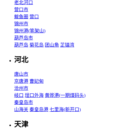
老北河口
营口市
鲅鱼圈
营口
锦州市
锦州港(笔架山)
葫芦岛市
葫芦岛
菊花岛
团山角
芷锚湾
河北
唐山市
京唐港
曹妃甸
沧州市
岐口
埕口外海
黄骅港(一期煤码头)
秦皇岛市
山海关
秦皇岛港
七里海(新开口)
天津