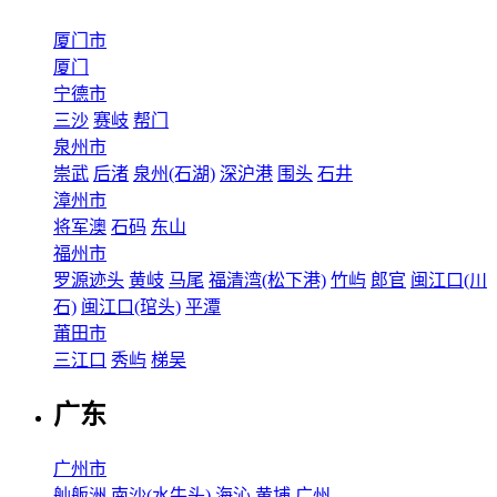
厦门市
厦门
宁德市
三沙
赛岐
帮门
泉州市
崇武
后渚
泉州(石湖)
深沪港
围头
石井
漳州市
将军澳
石码
东山
福州市
罗源迹头
黄岐
马尾
福清湾(松下港)
竹屿
郎官
闽江口(川
石)
闽江口(琯头)
平潭
莆田市
三江口
秀屿
梯吴
广东
广州市
舢舨洲
南沙(水牛头)
海沁
黄埔
广州