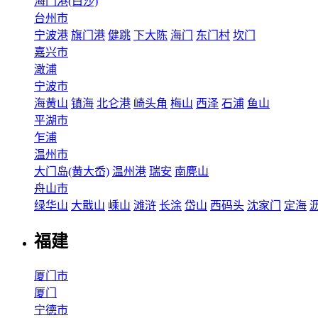
海门港(白沙)
台州市
宁波港
旗门港
健跳
下大陈
海门
东门村
坎门
嘉兴市
澉浦
宁波市
海黄山
镇海
北仑港
崎头角
梅山
西泽
石浦
鱼山
平湖市
乍浦
温州市
大门岛(黄大岙)
温州港
瑞安
南麂山
舟山市
绿华山
大戢山
嵊山
滩浒
长涂
岱山
西码头
沈家门
定海
福建
厦门市
厦门
宁德市