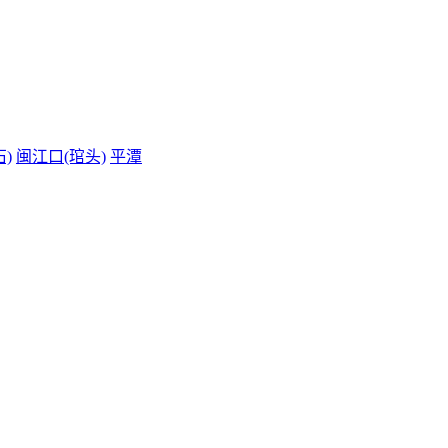
)
闽江口(琯头)
平潭