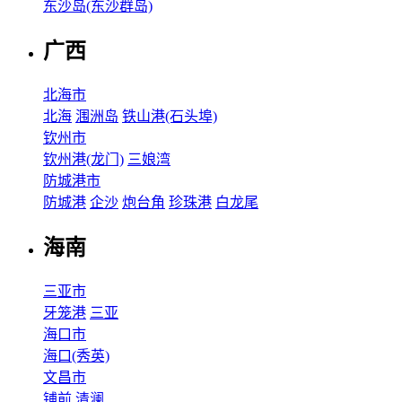
东沙岛(东沙群岛)
广西
北海市
北海
涠洲岛
铁山港(石头埠)
钦州市
钦州港(龙门)
三娘湾
防城港市
防城港
企沙
炮台角
珍珠港
白龙尾
海南
三亚市
牙笼港
三亚
海口市
海口(秀英)
文昌市
铺前
清澜