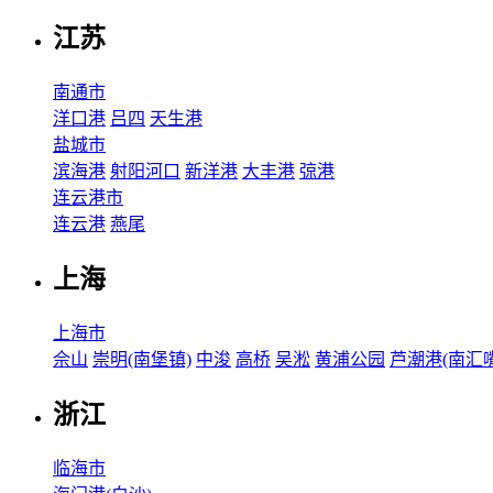
江苏
南通市
洋口港
吕四
天生港
盐城市
滨海港
射阳河口
新洋港
大丰港
弶港
连云港市
连云港
燕尾
上海
上海市
佘山
崇明(南堡镇)
中浚
高桥
吴淞
黄浦公园
芦潮港(南汇嘴
浙江
临海市