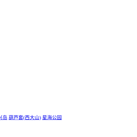
兴岛
葫芦套(西大山)
星海公园