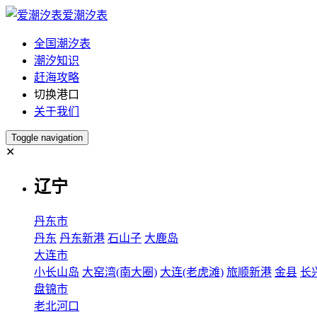
爱潮汐表
全国潮汐表
潮汐知识
赶海攻略
切换港口
关于我们
Toggle navigation
✕
辽宁
丹东市
丹东
丹东新港
石山子
大鹿岛
大连市
小长山岛
大窑湾(南大圈)
大连(老虎滩)
旅顺新港
金县
长
盘锦市
老北河口