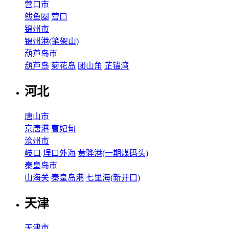
营口市
鲅鱼圈
营口
锦州市
锦州港(笔架山)
葫芦岛市
葫芦岛
菊花岛
团山角
芷锚湾
河北
唐山市
京唐港
曹妃甸
沧州市
岐口
埕口外海
黄骅港(一期煤码头)
秦皇岛市
山海关
秦皇岛港
七里海(新开口)
天津
天津市