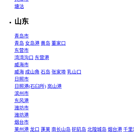
塘沽
山东
青岛市
青岛
女岛港
黄岛
董家口
东营市
湾湾沟口
东营港
威海市
威海
成山角
石岛
张家埠
乳山口
日照市
日照港(石臼所)
岚山港
滨州市
东风港
潍坊市
潍坊港
烟台市
莱州港
龙口
蓬莱
南长山岛
砣矶岛
北隍城岛
烟台港
千里