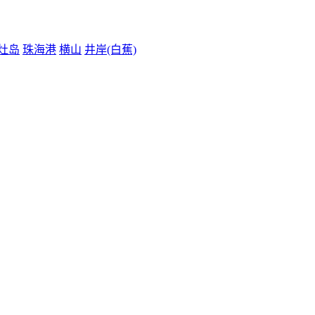
灶岛
珠海港
横山
井岸(白蕉)