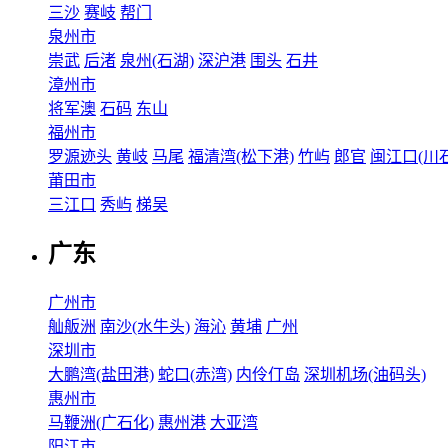
三沙
赛岐
帮门
泉州市
崇武
后渚
泉州(石湖)
深沪港
围头
石井
漳州市
将军澳
石码
东山
福州市
罗源迹头
黄岐
马尾
福清湾(松下港)
竹屿
郎官
闽江口(川石
莆田市
三江口
秀屿
梯吴
广东
广州市
舢舨洲
南沙(水牛头)
海沁
黄埔
广州
深圳市
大鹏湾(盐田港)
蛇口(赤湾)
内伶仃岛
深圳机场(油码头)
惠州市
马鞭洲(广石化)
惠州港
大亚湾
阳江市