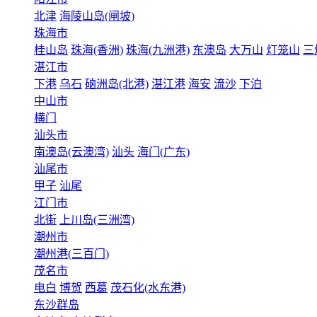
北津
海陵山岛(闸坡)
珠海市
桂山岛
珠海(香洲)
珠海(九洲港)
东澳岛
大万山
灯笼山
三
湛江市
下港
乌石
硇洲岛(北港)
湛江港
海安
流沙
下泊
中山市
横门
汕头市
南澳岛(云澳湾)
汕头
海门(广东)
汕尾市
甲子
汕尾
江门市
北街
上川岛(三洲湾)
潮州市
潮州港(三百门)
茂名市
电白
博贺
西葛
茂石化(水东港)
东沙群岛