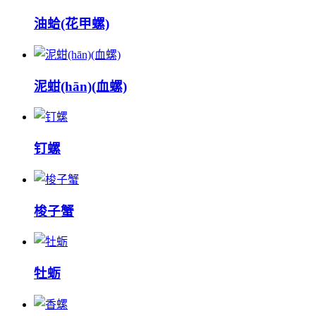
油蛤(花甲螺)
泥蚶(hān)(血螺)
钉螺
梭子蟹
牡蛎