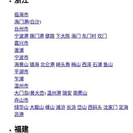
浙江
临海市
海门港(白沙)
台州市
宁波港
旗门港
健跳
下大陈
海门
东门村
坎门
嘉兴市
澉浦
宁波市
海黄山
镇海
北仑港
崎头角
梅山
西泽
石浦
鱼山
平湖市
乍浦
温州市
大门岛(黄大岙)
温州港
瑞安
南麂山
舟山市
绿华山
大戢山
嵊山
滩浒
长涂
岱山
西码头
沈家门
定海
沥港
福建