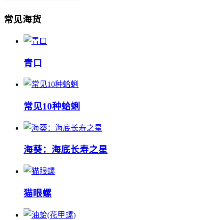
常见海货
‌‌青口
常见10种蛤蜊
海葵：海底长寿之星
猫眼螺