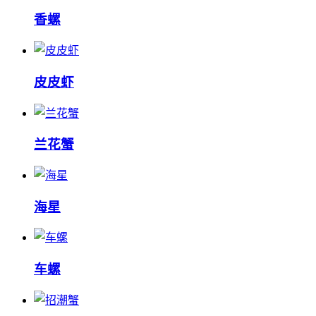
香螺
皮皮虾
兰花蟹
海星
车螺