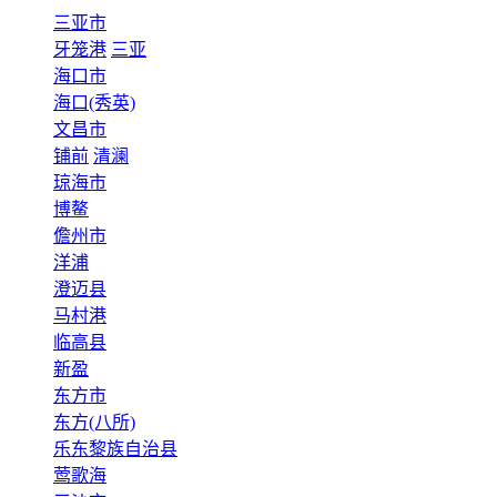
三亚市
牙笼港
三亚
海口市
海口(秀英)
文昌市
铺前
清澜
琼海市
博鳌
儋州市
洋浦
澄迈县
马村港
临高县
新盈
东方市
东方(八所)
乐东黎族自治县
莺歌海