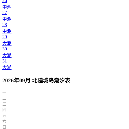
26
中潮
27
中潮
28
中潮
29
大潮
30
大潮
31
大潮
2026年09月 北隍城岛潮汐表
一
二
三
四
五
六
日