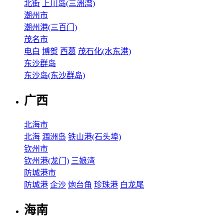
北街
上川岛(三洲湾)
潮州市
潮州港(三百门)
茂名市
电白
博贺
西葛
茂石化(水东港)
东沙群岛
东沙岛(东沙群岛)
广西
北海市
北海
涠洲岛
铁山港(石头埠)
钦州市
钦州港(龙门)
三娘湾
防城港市
防城港
企沙
炮台角
珍珠港
白龙尾
海南