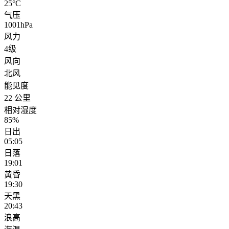
25°C
气压
1001hPa
风力
4级
风向
北风
能见度
22 公里
相对湿度
85%
日出
05:05
日落
19:01
黄昏
19:30
天黑
20:43
浪高