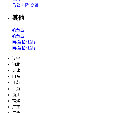
马公
基隆
高雄
其他
钓鱼岛
钓鱼岛
南极(长城站)
南极(长城站)
辽宁
河北
天津
山东
江苏
上海
浙江
福建
广东
广西