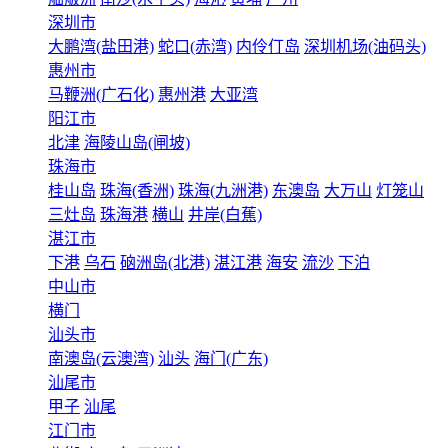
深圳市
大鹏湾(盐田港)
蛇口(赤湾)
内伶仃岛
深圳机场(油码头)
惠州市
马鞭洲(广石化)
惠州港
大亚湾
阳江市
北津
海陵山岛(闸坡)
珠海市
桂山岛
珠海(香洲)
珠海(九洲港)
东澳岛
大万山
灯笼山
三灶岛
珠海港
横山
井岸(白蕉)
湛江市
下港
乌石
硇洲岛(北港)
湛江港
海安
流沙
下泊
中山市
横门
汕头市
南澳岛(云澳湾)
汕头
海门(广东)
汕尾市
甲子
汕尾
江门市