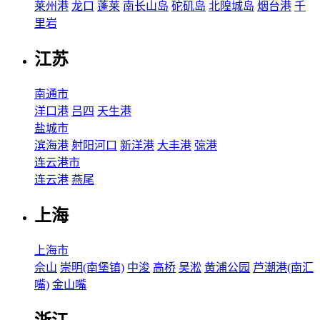
莱州港
龙口
蓬莱
南长山岛
砣矶岛
北隍城岛
烟台港
千
里岩
江苏
南通市
洋口港
吕四
天生港
盐城市
滨海港
射阳河口
新洋港
大丰港
弶港
连云港市
连云港
燕尾
上海
上海市
佘山
崇明(南堡镇)
中浚
高桥
吴淞
黄浦公园
芦潮港(南汇
嘴)
金山嘴