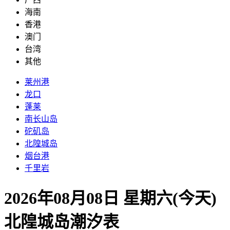
海南
香港
澳门
台湾
其他
莱州港
龙口
蓬莱
南长山岛
砣矶岛
北隍城岛
烟台港
千里岩
2026年08月08日 星期六(今天)
北隍城岛
潮汐表