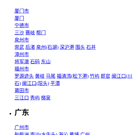
厦门市
厦门
宁德市
三沙
赛岐
帮门
泉州市
崇武
后渚
泉州(石湖)
深沪港
围头
石井
漳州市
将军澳
石码
东山
福州市
罗源迹头
黄岐
马尾
福清湾(松下港)
竹屿
郎官
闽江口(川
石)
闽江口(琯头)
平潭
莆田市
三江口
秀屿
梯吴
广东
广州市
舢舨洲
南沙(水牛头)
海沁
黄埔
广州