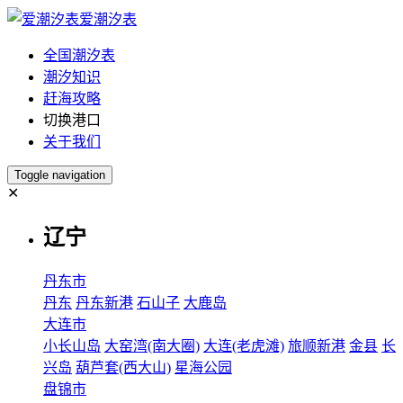
爱潮汐表
全国潮汐表
潮汐知识
赶海攻略
切换港口
关于我们
Toggle navigation
✕
辽宁
丹东市
丹东
丹东新港
石山子
大鹿岛
大连市
小长山岛
大窑湾(南大圈)
大连(老虎滩)
旅顺新港
金县
长
兴岛
葫芦套(西大山)
星海公园
盘锦市