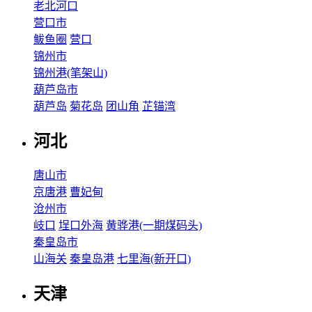
老北河口
营口市
鲅鱼圈
营口
锦州市
锦州港(笔架山)
葫芦岛市
葫芦岛
菊花岛
团山角
芷锚湾
河北
唐山市
京唐港
曹妃甸
沧州市
岐口
埕口外海
黄骅港(一期煤码头)
秦皇岛市
山海关
秦皇岛港
七里海(新开口)
天津