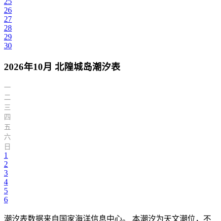
25
26
27
28
29
30
2026年10月 北隍城岛潮汐表
一
二
三
四
五
六
日
1
2
3
4
5
6
潮汐表数据来自国家海洋信息中心。 本潮汐为天文潮位，不