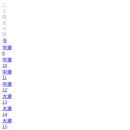
二
三
四
五
六
日
今
中潮
9
中潮
10
中潮
11
中潮
12
大潮
13
大潮
14
大潮
15