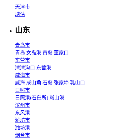
天津市
塘沽
山东
青岛市
青岛
女岛港
黄岛
董家口
东营市
湾湾沟口
东营港
威海市
威海
成山角
石岛
张家埠
乳山口
日照市
日照港(石臼所)
岚山港
滨州市
东风港
潍坊市
潍坊港
烟台市