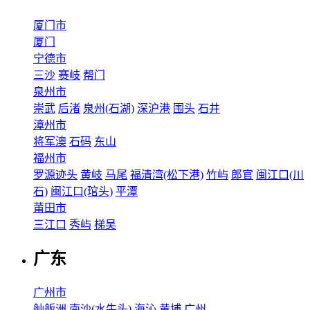
厦门市
厦门
宁德市
三沙
赛岐
帮门
泉州市
崇武
后渚
泉州(石湖)
深沪港
围头
石井
漳州市
将军澳
石码
东山
福州市
罗源迹头
黄岐
马尾
福清湾(松下港)
竹屿
郎官
闽江口(川
石)
闽江口(琯头)
平潭
莆田市
三江口
秀屿
梯吴
广东
广州市
舢舨洲
南沙(水牛头)
海沁
黄埔
广州