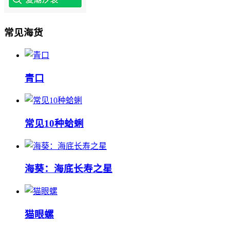
常见海货
‌‌青口
常见10种蛤蜊
海葵：海底长寿之星
猫眼螺