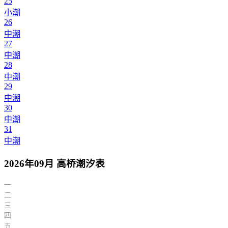
25
小潮
26
中潮
27
中潮
28
中潮
29
中潮
30
中潮
31
中潮
2026年09月 高桥潮汐表
一
二
三
四
五