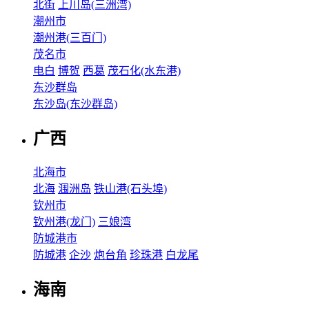
北街
上川岛(三洲湾)
潮州市
潮州港(三百门)
茂名市
电白
博贺
西葛
茂石化(水东港)
东沙群岛
东沙岛(东沙群岛)
广西
北海市
北海
涠洲岛
铁山港(石头埠)
钦州市
钦州港(龙门)
三娘湾
防城港市
防城港
企沙
炮台角
珍珠港
白龙尾
海南