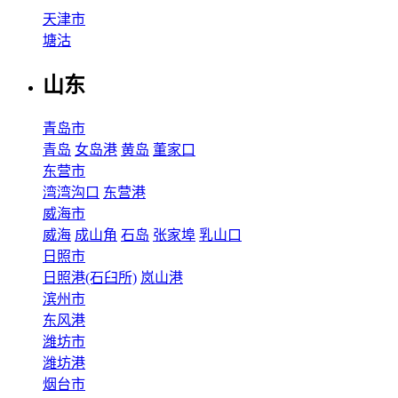
天津市
塘沽
山东
青岛市
青岛
女岛港
黄岛
董家口
东营市
湾湾沟口
东营港
威海市
威海
成山角
石岛
张家埠
乳山口
日照市
日照港(石臼所)
岚山港
滨州市
东风港
潍坊市
潍坊港
烟台市