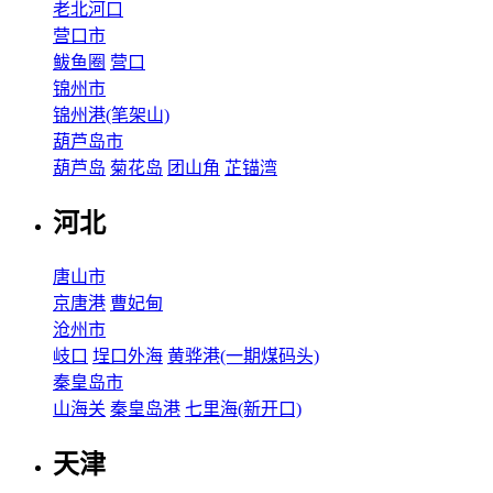
老北河口
营口市
鲅鱼圈
营口
锦州市
锦州港(笔架山)
葫芦岛市
葫芦岛
菊花岛
团山角
芷锚湾
河北
唐山市
京唐港
曹妃甸
沧州市
岐口
埕口外海
黄骅港(一期煤码头)
秦皇岛市
山海关
秦皇岛港
七里海(新开口)
天津