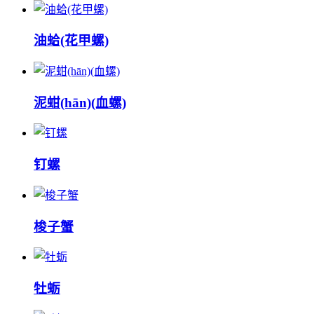
油蛤(花甲螺)
泥蚶(hān)(血螺)
钉螺
梭子蟹
牡蛎