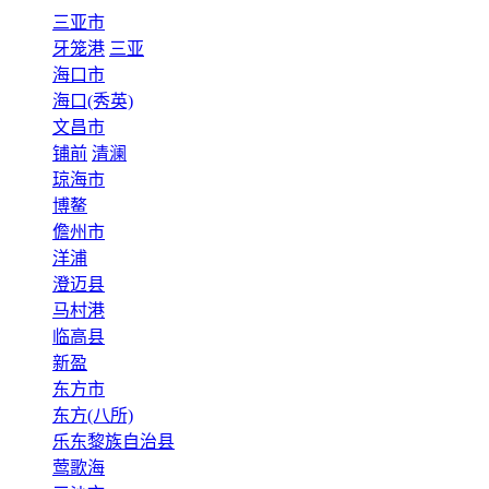
三亚市
牙笼港
三亚
海口市
海口(秀英)
文昌市
铺前
清澜
琼海市
博鳌
儋州市
洋浦
澄迈县
马村港
临高县
新盈
东方市
东方(八所)
乐东黎族自治县
莺歌海