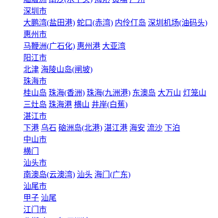
深圳市
大鹏湾(盐田港)
蛇口(赤湾)
内伶仃岛
深圳机场(油码头)
惠州市
马鞭洲(广石化)
惠州港
大亚湾
阳江市
北津
海陵山岛(闸坡)
珠海市
桂山岛
珠海(香洲)
珠海(九洲港)
东澳岛
大万山
灯笼山
三灶岛
珠海港
横山
井岸(白蕉)
湛江市
下港
乌石
硇洲岛(北港)
湛江港
海安
流沙
下泊
中山市
横门
汕头市
南澳岛(云澳湾)
汕头
海门(广东)
汕尾市
甲子
汕尾
江门市