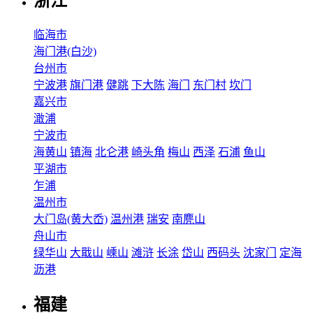
浙江
临海市
海门港(白沙)
台州市
宁波港
旗门港
健跳
下大陈
海门
东门村
坎门
嘉兴市
澉浦
宁波市
海黄山
镇海
北仑港
崎头角
梅山
西泽
石浦
鱼山
平湖市
乍浦
温州市
大门岛(黄大岙)
温州港
瑞安
南麂山
舟山市
绿华山
大戢山
嵊山
滩浒
长涂
岱山
西码头
沈家门
定海
沥港
福建