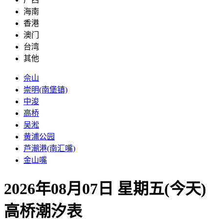
海南
香港
澳门
台湾
其他
佘山
崇明(南堡镇)
中浚
高桥
吴淞
黄浦公园
芦潮港(南汇嘴)
金山嘴
2026年08月07日 星期五(今天)
高桥
潮汐表