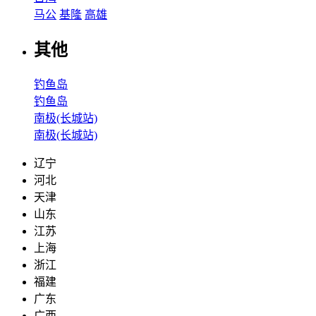
马公
基隆
高雄
其他
钓鱼岛
钓鱼岛
南极(长城站)
南极(长城站)
辽宁
河北
天津
山东
江苏
上海
浙江
福建
广东
广西