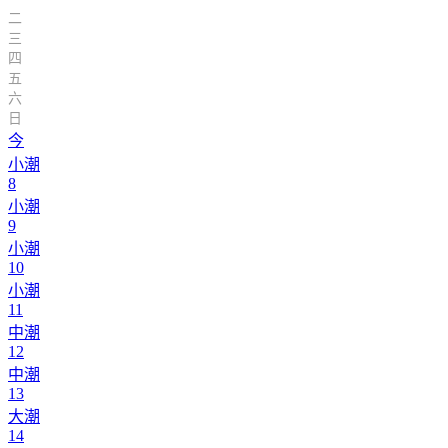
二
三
四
五
六
日
今
小潮
8
小潮
9
小潮
10
小潮
11
中潮
12
中潮
13
大潮
14