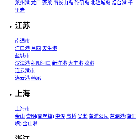
莱州港
龙口
蓬莱
南长山岛
砣矶岛
北隍城岛
烟台港
千
里岩
江苏
南通市
洋口港
吕四
天生港
盐城市
滨海港
射阳河口
新洋港
大丰港
弶港
连云港市
连云港
燕尾
上海
上海市
佘山
崇明(南堡镇)
中浚
高桥
吴淞
黄浦公园
芦潮港(南汇
嘴)
金山嘴