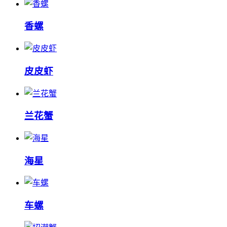
香螺
皮皮虾
兰花蟹
海星
车螺