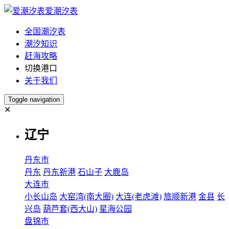
爱潮汐表
全国潮汐表
潮汐知识
赶海攻略
切换港口
关于我们
Toggle navigation
✕
辽宁
丹东市
丹东
丹东新港
石山子
大鹿岛
大连市
小长山岛
大窑湾(南大圈)
大连(老虎滩)
旅顺新港
金县
长
兴岛
葫芦套(西大山)
星海公园
盘锦市