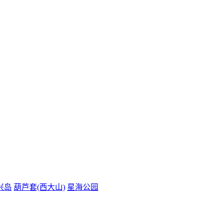
兴岛
葫芦套(西大山)
星海公园