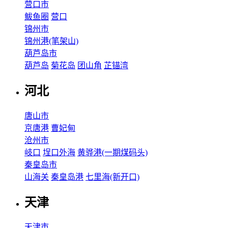
营口市
鲅鱼圈
营口
锦州市
锦州港(笔架山)
葫芦岛市
葫芦岛
菊花岛
团山角
芷锚湾
河北
唐山市
京唐港
曹妃甸
沧州市
岐口
埕口外海
黄骅港(一期煤码头)
秦皇岛市
山海关
秦皇岛港
七里海(新开口)
天津
天津市