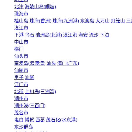
北津
海陵山岛(闸坡)
珠海市
桂山岛
珠海(香洲)
珠海(九洲港)
东澳岛
大万山
灯笼山
三
湛江市
下港
乌石
硇洲岛(北港)
湛江港
海安
流沙
下泊
中山市
横门
汕头市
南澳岛(云澳湾)
汕头
海门(广东)
汕尾市
甲子
汕尾
江门市
北街
上川岛(三洲湾)
潮州市
潮州港(三百门)
茂名市
电白
博贺
西葛
茂石化(水东港)
东沙群岛