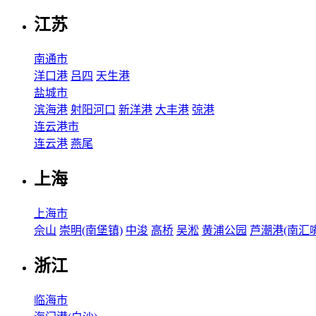
江苏
南通市
洋口港
吕四
天生港
盐城市
滨海港
射阳河口
新洋港
大丰港
弶港
连云港市
连云港
燕尾
上海
上海市
佘山
崇明(南堡镇)
中浚
高桥
吴淞
黄浦公园
芦潮港(南汇嘴
浙江
临海市