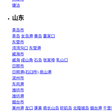
塘沽
山东
青岛市
青岛
女岛港
黄岛
董家口
东营市
湾湾沟口
东营港
威海市
威海
成山角
石岛
张家埠
乳山口
日照市
日照港(石臼所)
岚山港
滨州市
东风港
潍坊市
潍坊港
烟台市
莱州港
龙口
蓬莱
南长山岛
砣矶岛
北隍城岛
烟台港
千里