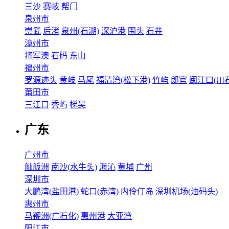
三沙
赛岐
帮门
泉州市
崇武
后渚
泉州(石湖)
深沪港
围头
石井
漳州市
将军澳
石码
东山
福州市
罗源迹头
黄岐
马尾
福清湾(松下港)
竹屿
郎官
闽江口(川石
莆田市
三江口
秀屿
梯吴
广东
广州市
舢舨洲
南沙(水牛头)
海沁
黄埔
广州
深圳市
大鹏湾(盐田港)
蛇口(赤湾)
内伶仃岛
深圳机场(油码头)
惠州市
马鞭洲(广石化)
惠州港
大亚湾
阳江市