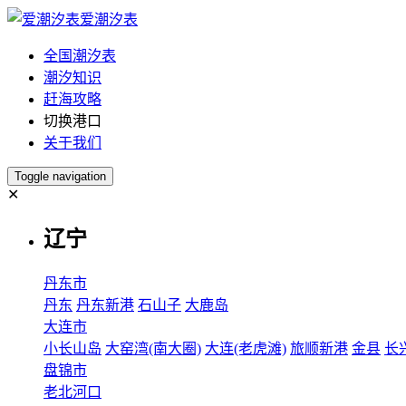
爱潮汐表
全国潮汐表
潮汐知识
赶海攻略
切换港口
关于我们
Toggle navigation
✕
辽宁
丹东市
丹东
丹东新港
石山子
大鹿岛
大连市
小长山岛
大窑湾(南大圈)
大连(老虎滩)
旅顺新港
金县
长
盘锦市
老北河口