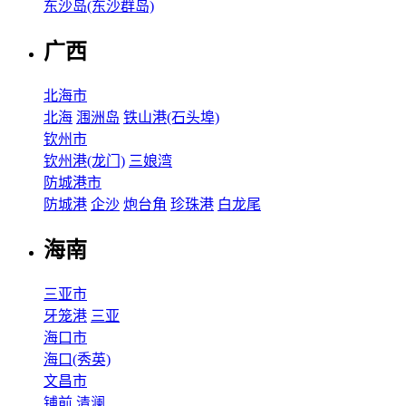
东沙岛(东沙群岛)
广西
北海市
北海
涠洲岛
铁山港(石头埠)
钦州市
钦州港(龙门)
三娘湾
防城港市
防城港
企沙
炮台角
珍珠港
白龙尾
海南
三亚市
牙笼港
三亚
海口市
海口(秀英)
文昌市
铺前
清澜