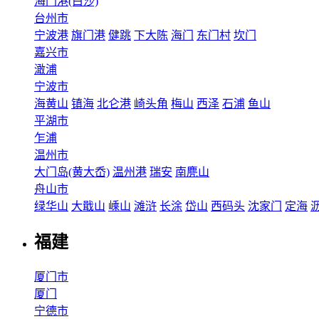
海门港(白沙)
台州市
宁波港
旗门港
健跳
下大陈
海门
东门村
坎门
嘉兴市
澉浦
宁波市
海黄山
镇海
北仑港
崎头角
梅山
西泽
石浦
鱼山
平湖市
乍浦
温州市
大门岛(黄大岙)
温州港
瑞安
南麂山
舟山市
绿华山
大戢山
嵊山
滩浒
长涂
岱山
西码头
沈家门
定海
福建
厦门市
厦门
宁德市