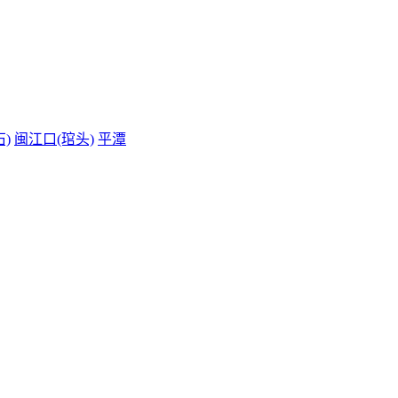
)
闽江口(琯头)
平潭